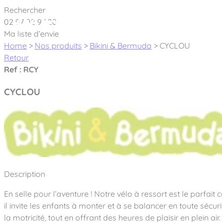
Cookies management panel
Rechercher
02 97 02 97 20
À pro
Ma liste d’envie
Home
>
Nos produits
>
Bikini & Bermuda
>
CYCLOU
Retour
Ref : RCY
CYCLOU
Créateur et fabricant d’aires de jeux & é
Nos dernières actualités
À propos
Nos engagements
Aires de jeux Bikini & Bermuda®
Description
Notre partenariat avec l’association Rêves de clown
Tous nos jeux
Sport & Fitness Sport&Co®
En selle pour l’aventure ! Notre vélo à ressort est le parfa
Nos Garanties
Jeux inclusifs
il invite les enfants à monter et à se balancer en toute sécuri
Notre concept
Agrès fitness
Mobilier & accessoires
la motricité, tout en offrant des heures de plaisir en plein air.
Jeux recyclés