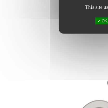
This site u
OK, 