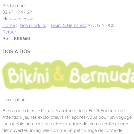
Cookies management panel
Rechercher
02 97 02 97 20
Ma liste d’envie
Home
>
Nos produits
>
Bikini & Bermuda
>
DOS A DOS
Retour
Ref : KKS660
Créateur et fabricant d’aires de jeux &
DOS A DOS
équipements sportifs
Nos dernières actualités
À propos
Nos engagements
Description
Aires de jeux Bikini & Bermuda®
Notre partenariat avec l’association Rêves de clown
Bienvenue dans le Parc d’Aventures de la Forêt Enchantée !
Tous nos jeux
Sport & Fitness Sport&Co®
Nos Garanties
Attention, jeunes explorateurs ! Préparez-vous pour un voyage
Jeux inclusifs
incroyable au cœur de cette structure de jeu aux mille et une
Notre concept
Agrès fitness
découvertes. Imaginée comme un petit village de conte de
Mobilier & accessoires
Jeux recyclés