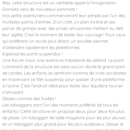
Notre entreprise
fées, cette structure est un véritable appel à l’imagination.
Parcours de santé
Nos univers
Grimpez vers de nouveaux sommets !
Notre équipe
Mobilier urbain
Nos clients
Stadium Arena
Vos petits aventuriers commenceront leur périple par l’un des
Accessoires ludiques
Nous rejoindre
Street workout
multiples points d’entrée. D’un côté, un plan incliné et ses
Collectivités
Notre expertise
parois de grimpe avec des prises amusantes mettent au défi
Surfpark
Établissements scolaires
leur agilité. C’est le moment de tester leur courage ! Pour ceux
Équipements sportifs
Des aires intergénérationnelles de convivial
Réalisations
qui préfèrent un accès plus direct, un escalier permet
Architectes, Paysagistes-concepteurs
Des aires de jeux pour tous les enfants
d’atteindre rapidement les plateformes.
Camping et résidences de vacances
Explorez les ponts suspendus !
Contact
L’éco-conception de nos jeux
Une fois en haut, une aventure trépidante les attend. Le point
La végétalisation des cours d’école
culminant de la structure est sans aucun doute le grand pont
Les questions fréquentes
de cordes. Les enfants se sentiront comme de vrais acrobates
Nos matériaux
en traversant ce filet suspendu pour passer d’une plateforme
Nos fonctions ludiques & sportives
Catalogues
à l’autre. C’est l’endroit idéal pour tester leur équilibre tout en
Nos sols amortissants
s’amusant.
Glissez comme des fusées !
Les toboggans sont l’un des moments préférés de tous les
enfants ! Cette structure en propose deux, pour deux fois plus
de plaisir. Un toboggan de taille moyenne pour les plus jeunes
et un toboggan plus grand pour les plus audacieux. Glisser le