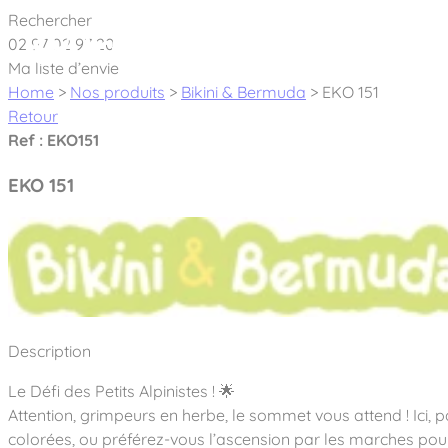
Cookies management panel
Rechercher
02 97 02 97 20
À pro
Ma liste d’envie
Home
>
Nos produits
>
Bikini & Bermuda
>
EKO 151
Retour
Ref : EKO151
EKO 151
Créateur et fabricant d’aires de jeux & é
Nos dernières actualités
À propos
Nos engagements
Aires de jeux Bikini & Bermuda®
Description
Notre partenariat avec l’association Rêves de clown
Tous nos jeux
Sport & Fitness Sport&Co®
Le Défi des Petits Alpinistes ! 🌟
Nos Garanties
Jeux inclusifs
Attention, grimpeurs en herbe, le sommet vous attend ! Ici,
Notre concept
Agrès fitness
Mobilier & accessoires
colorées, ou préférez-vous l’ascension par les marches pour 
Jeux recyclés