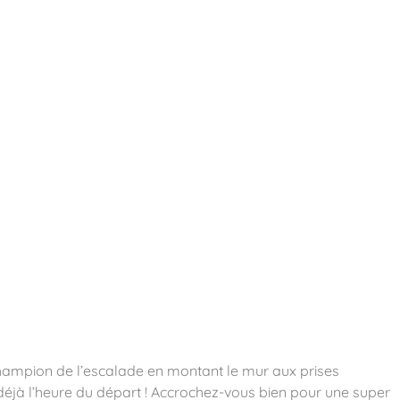
essoires
Contact
Catalogues
 champion de l’escalade en montant le mur aux prises
 déjà l’heure du départ ! Accrochez-vous bien pour une super