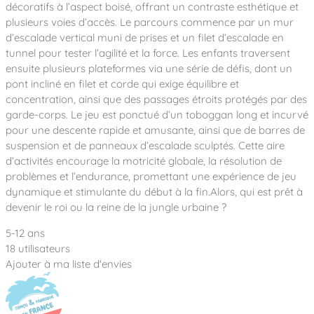
Notre entreprise
décoratifs à l’aspect boisé, offrant un contraste esthétique et
Parcours de santé
Nos univers
plusieurs voies d’accès. Le parcours commence par un mur
Notre équipe
Mobilier urbain
Nos clients
Stadium Arena
d’escalade vertical muni de prises et un filet d’escalade en
Accessoires ludiques
Nous rejoindre
Street workout
tunnel pour tester l’agilité et la force. Les enfants traversent
Collectivités
Notre expertise
ensuite plusieurs plateformes via une série de défis, dont un
Surfpark
Établissements scolaires
pont incliné en filet et corde qui exige équilibre et
Équipements sportifs
Des aires intergénérationnelles de convivial
Réalisations
concentration, ainsi que des passages étroits protégés par des
Architectes, Paysagistes-concepteurs
Des aires de jeux pour tous les enfants
garde-corps. Le jeu est ponctué d’un toboggan long et incurvé
Camping et résidences de vacances
pour une descente rapide et amusante, ainsi que de barres de
Contact
L’éco-conception de nos jeux
suspension et de panneaux d’escalade sculptés. Cette aire
La végétalisation des cours d’école
d’activités encourage la motricité globale, la résolution de
Les questions fréquentes
problèmes et l’endurance, promettant une expérience de jeu
Nos matériaux
dynamique et stimulante du début à la fin.Alors, qui est prêt à
Nos fonctions ludiques & sportives
Catalogues
devenir le roi ou la reine de la jungle urbaine ?
Nos sols amortissants
5-12 ans
18 utilisateurs
Ajouter à ma liste d'envies