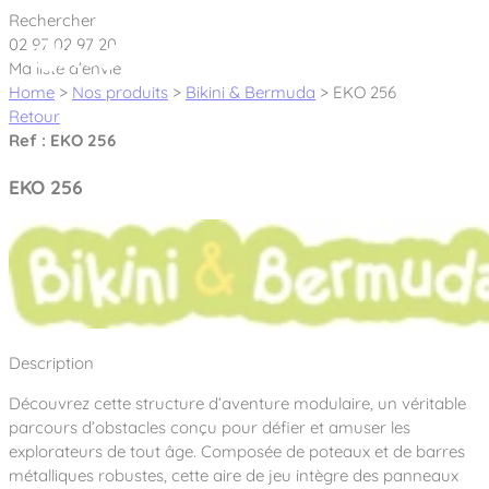
Cookies management panel
Rechercher
02 97 02 97 20
Ma liste d’envie
Home
>
Nos produits
>
Bikini & Bermuda
>
EKO 256
Retour
Ref : EKO 256
Créateur et fabricant d’aires de jeux &
EKO 256
équipements sportifs
Nos dernières actualités
À propos
Nos engagements
Description
Aires de jeux Bikini & Bermuda®
Notre partenariat avec l’association Rêves de clown
Découvrez cette structure d’aventure modulaire, un véritable
Tous nos jeux
Sport & Fitness Sport&Co®
Nos Garanties
parcours d’obstacles conçu pour défier et amuser les
Jeux inclusifs
explorateurs de tout âge. Composée de poteaux et de barres
Notre concept
Agrès fitness
métalliques robustes, cette aire de jeu intègre des panneaux
Mobilier & accessoires
Jeux recyclés