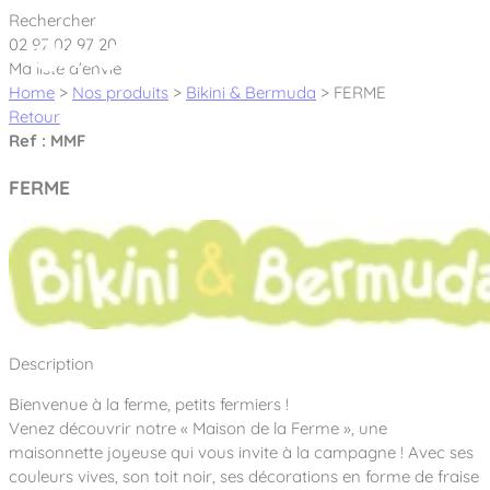
Cookies management panel
Rechercher
02 97 02 97 20
Ma liste d’envie
Home
>
Nos produits
>
Bikini & Bermuda
>
FERME
Retour
Ref : MMF
Créateur et fabricant d’aires de jeux &
FERME
équipements sportifs
Nos dernières actualités
À propos
Nos engagements
Description
Aires de jeux Bikini & Bermuda®
Notre partenariat avec l’association Rêves de clown
Bienvenue à la ferme, petits fermiers !
Tous nos jeux
Sport & Fitness Sport&Co®
Nos Garanties
Venez découvrir notre « Maison de la Ferme », une
Jeux inclusifs
maisonnette joyeuse qui vous invite à la campagne ! Avec ses
Notre concept
Agrès fitness
couleurs vives, son toit noir, ses décorations en forme de fraise
Mobilier & accessoires
Jeux recyclés