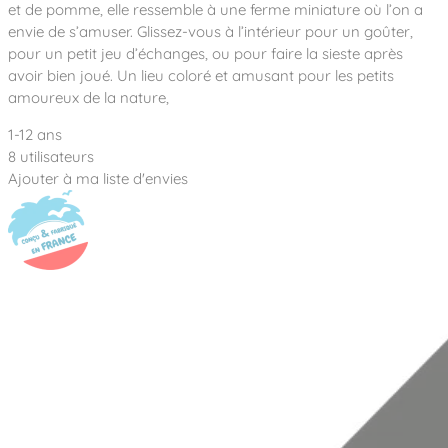
Notre entreprise
et de pomme, elle ressemble à une ferme miniature où l’on a
Parcours de santé
Nos univers
envie de s’amuser. Glissez-vous à l’intérieur pour un goûter,
Notre équipe
Mobilier urbain
Nos clients
Stadium Arena
pour un petit jeu d’échanges, ou pour faire la sieste après
Accessoires ludiques
Nous rejoindre
Street workout
avoir bien joué. Un lieu coloré et amusant pour les petits
Collectivités
Notre expertise
amoureux de la nature,
Surfpark
Établissements scolaires
Équipements sportifs
Des aires intergénérationnelles de convivial
1-12 ans
Réalisations
Architectes, Paysagistes-concepteurs
8 utilisateurs
Des aires de jeux pour tous les enfants
Camping et résidences de vacances
Ajouter à ma liste d'envies
Contact
L’éco-conception de nos jeux
La végétalisation des cours d’école
Les questions fréquentes
Nos matériaux
Nos fonctions ludiques & sportives
Catalogues
Nos sols amortissants