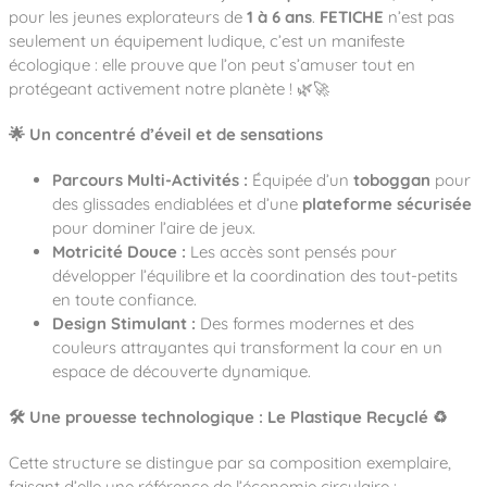
Notre entreprise
Parcours de santé
pour les jeunes explorateurs de
1 à 6 ans
.
FETICHE
n’est pas
Nos univers
Notre équipe
Mobilier urbain
seulement un équipement ludique, c’est un manifeste
Nos clients
Stadium Arena
écologique : elle prouve que l’on peut s’amuser tout en
Accessoires ludiques
Nous rejoindre
Street workout
protégeant activement notre planète ! 🌿🚀
Collectivités
Notre expertise
Surfpark
Établissements scolaires
🌟 Un concentré d’éveil et de sensations
Équipements sportifs
Des aires intergénérationnelles de convivial
Réalisations
Architectes, Paysagistes-concepteurs
Des aires de jeux pour tous les enfants
Parcours Multi-Activités :
Équipée d’un
toboggan
pour
Camping et résidences de vacances
des glissades endiablées et d’une
plateforme sécurisée
Contact
L’éco-conception de nos jeux
pour dominer l’aire de jeux
.
La végétalisation des cours d’école
Motricité Douce :
Les accès sont pensés pour
Les questions fréquentes
Nos matériaux
développer l’équilibre et la coordination des tout-petits
en toute confiance
.
Nos fonctions ludiques & sportives
Catalogues
Design Stimulant :
Des formes modernes et des
Nos sols amortissants
couleurs attrayantes qui transforment la cour en un
espace de découverte dynamique
.
🛠️ Une prouesse technologique : Le Plastique Recyclé ♻️
Cette structure se distingue par sa composition exemplaire,
faisant d’elle une référence de l’économie circulaire :