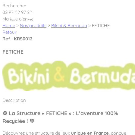
Cookies management panel
Rechercher
02 97 02 97 20
Ma liste d’envie
Home
>
Nos produits
>
Bikini & Bermuda
>
FETICHE
Retour
Ref : KRS0012
Créateur et fabricant d’aires de jeux &
FETICHE
équipements sportifs
Nos dernières actualités
À propos
Nos engagements
Description
Aires de jeux Bikini & Bermuda®
Notre partenariat avec l’association Rêves de clown
♻️ La Structure « FETICHE » : L’aventure 100%
Tous nos jeux
Sport & Fitness Sport&Co®
Nos Garanties
Recyclée ! 💚
Jeux inclusifs
Notre concept
Agrès fitness
Mobilier & accessoires
Jeux recyclés
Découvrez une structure de jeux
unique en France
, conçue