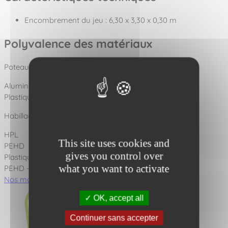
Encombrement du jeu : 6,30 x 3,30 x 0,30 m
Polyvalence des matériaux
Poteaux disponibles en :
Aluminium
Plastique recyclé
Habillages disponibles en :
HPL
This site uses cookies and
PEHD
gives you control over
Plastique recyclé
what you want to activate
PEHD - HPL
Nos matériaux
Nos scellements
OK, accept all
Continuer sans accepter