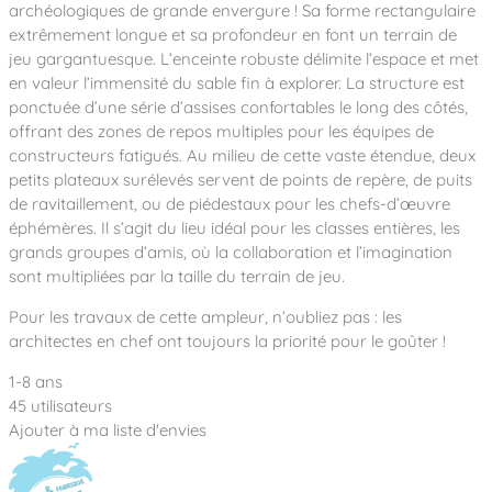
Notre entreprise
archéologiques de grande envergure ! Sa forme rectangulaire
Parcours de santé
Nos univers
extrêmement longue et sa profondeur en font un terrain de
Notre équipe
Mobilier urbain
Nos clients
Stadium Arena
jeu gargantuesque. L’enceinte robuste délimite l’espace et met
Accessoires ludiques
Nous rejoindre
Street workout
en valeur l’immensité du sable fin à explorer. La structure est
Collectivités
Notre expertise
ponctuée d’une série d’assises confortables le long des côtés,
Surfpark
Établissements scolaires
offrant des zones de repos multiples pour les équipes de
Équipements sportifs
Des aires intergénérationnelles de convivial
Réalisations
constructeurs fatigués. Au milieu de cette vaste étendue, deux
Architectes, Paysagistes-concepteurs
Des aires de jeux pour tous les enfants
petits plateaux surélevés servent de points de repère, de puits
Camping et résidences de vacances
de ravitaillement, ou de piédestaux pour les chefs-d’œuvre
Contact
L’éco-conception de nos jeux
éphémères. Il s’agit du lieu idéal pour les classes entières, les
La végétalisation des cours d’école
grands groupes d’amis, où la collaboration et l’imagination
Les questions fréquentes
sont multipliées par la taille du terrain de jeu.
Nos matériaux
Nos fonctions ludiques & sportives
Catalogues
Pour les travaux de cette ampleur, n’oubliez pas : les
architectes en chef ont toujours la priorité pour le goûter !
Nos sols amortissants
1-8 ans
45 utilisateurs
Ajouter à ma liste d'envies