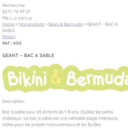
Cookies management panel
Rechercher
02 97 02 97 20
Ma liste d’envie
Home
>
Nos produits
>
Bikini & Bermuda
>
GEANT - BAC A
SABLE
Retour
Créateur et fabricant d’aires de jeux &
Ref : ASG
équipements sportifs
GEANT – BAC A SABLE
Nos dernières actualités
À propos
Nos engagements
Aires de jeux Bikini & Bermuda®
Description
Notre partenariat avec l’association Rêves de clown
Tous nos jeux
Sport & Fitness Sport&Co®
Nos Garanties
Bac à sable pour 45 enfants de 1-8 ans. Oubliez les petits
Jeux inclusifs
châteaux : ce bac à sable est une véritable plage intérieure,
Notre concept
Agrès fitness
taillée pour les projets monumentaux et les fouilles
Mobilier & accessoires
Jeux recyclés