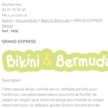
Cookies management panel
Rechercher
02 97 02 97 20
Ma liste d’envie
Home
>
Nos produits
>
Bikini & Bermuda
>
GRAND EXPRESS
Retour
Ref : MGE
Créateur et fabricant d’aires de jeux &
GRAND EXPRESS
équipements sportifs
Nos dernières actualités
À propos
Nos engagements
Description
Aires de jeux Bikini & Bermuda®
Notre partenariat avec l’association Rêves de clown
Cette cabane de jeu colorée est un véritable paradis pour
Tous nos jeux
Sport & Fitness Sport&Co®
Nos Garanties
l’aventure ! Les petits explorateurs pourront se faufiler de
Jeux inclusifs
wagon en wagon, puis faire une pause gourmande au wagon
Notre concept
Agrès fitness
restaurant pour un délicieux goûter. Et pour encore plus de
Mobilier & accessoires
Jeux recyclés