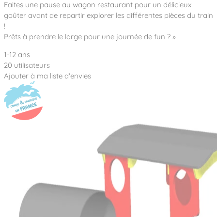
Notre entreprise
Faites une pause au wagon restaurant pour un délicieux
Parcours de santé
Nos univers
goûter avant de repartir explorer les différentes pièces du train
Notre équipe
Mobilier urbain
Nos clients
Stadium Arena
!
Accessoires ludiques
Nous rejoindre
Street workout
Prêts à prendre le large pour une journée de fun ? »
Collectivités
Notre expertise
Surfpark
1-12 ans
Établissements scolaires
Équipements sportifs
Des aires intergénérationnelles de convivial
20 utilisateurs
Réalisations
Architectes, Paysagistes-concepteurs
Ajouter à ma liste d'envies
Des aires de jeux pour tous les enfants
Camping et résidences de vacances
Contact
L’éco-conception de nos jeux
La végétalisation des cours d’école
Les questions fréquentes
Nos matériaux
Nos fonctions ludiques & sportives
Catalogues
Nos sols amortissants