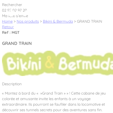
Cookies management panel
Rechercher
02 97 02 97 20
Ma liste d’envie
Home
>
Nos produits
>
Bikini & Bermuda
>
GRAND TRAIN
Retour
Ref : MGT
Créateur et fabricant d’aires de jeux &
GRAND TRAIN
équipements sportifs
Nos dernières actualités
À propos
Nos engagements
Description
Aires de jeux Bikini & Bermuda®
Notre partenariat avec l’association Rêves de clown
« Montez à bord du « »Grand Train » » ! Cette cabane de jeu
Tous nos jeux
Sport & Fitness Sport&Co®
Nos Garanties
colorée et amusante invite les enfants à un voyage
Jeux inclusifs
extraordinaire. Ils pourront se faufiler dans la locomotive et
Notre concept
Agrès fitness
découvrir ses tunnels secrets pour des aventures sans fin.
Mobilier & accessoires
Jeux recyclés