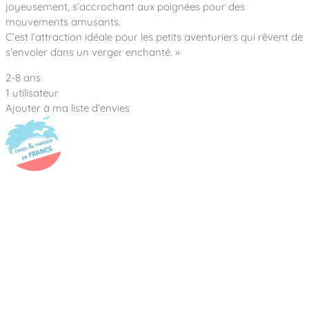
Notre entreprise
joyeusement, s’accrochant aux poignées pour des
Parcours de santé
Nos univers
mouvements amusants.
Notre équipe
Mobilier urbain
Nos clients
Stadium Arena
C’est l’attraction idéale pour les petits aventuriers qui rêvent de
Accessoires ludiques
Nous rejoindre
Street workout
s’envoler dans un verger enchanté. »
Collectivités
Notre expertise
Surfpark
2-8 ans
Établissements scolaires
Équipements sportifs
Des aires intergénérationnelles de convivial
1 utilisateur
Réalisations
Architectes, Paysagistes-concepteurs
Ajouter à ma liste d'envies
Des aires de jeux pour tous les enfants
Camping et résidences de vacances
Contact
L’éco-conception de nos jeux
La végétalisation des cours d’école
Les questions fréquentes
Nos matériaux
Nos fonctions ludiques & sportives
Catalogues
Nos sols amortissants