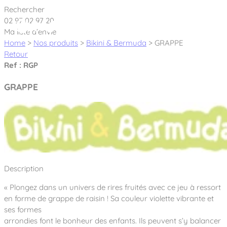
Cookies management panel
Rechercher
02 97 02 97 20
Ma liste d’envie
Home
>
Nos produits
>
Bikini & Bermuda
>
GRAPPE
Retour
Ref : RGP
Créateur et fabricant d’aires de jeux &
GRAPPE
équipements sportifs
Nos dernières actualités
À propos
Nos engagements
Description
Aires de jeux Bikini & Bermuda®
Notre partenariat avec l’association Rêves de clown
« Plongez dans un univers de rires fruités avec ce jeu à ressort
Tous nos jeux
Sport & Fitness Sport&Co®
Nos Garanties
en forme de grappe de raisin ! Sa couleur violette vibrante et
Jeux inclusifs
ses formes
Notre concept
Agrès fitness
arrondies font le bonheur des enfants. Ils peuvent s’y balancer
Mobilier & accessoires
Jeux recyclés