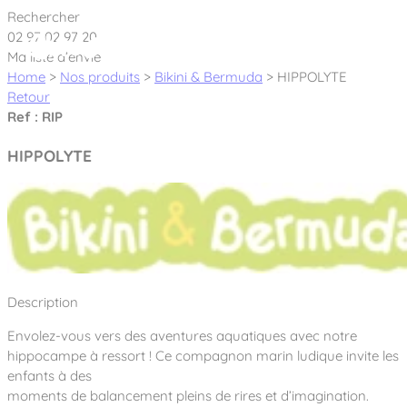
Cookies management panel
Rechercher
02 97 02 97 20
Ma liste d’envie
Home
>
Nos produits
>
Bikini & Bermuda
>
HIPPOLYTE
Retour
Ref : RIP
Créateur et fabricant d’aires de jeux &
HIPPOLYTE
équipements sportifs
Nos dernières actualités
À propos
Nos engagements
Description
Aires de jeux Bikini & Bermuda®
Notre partenariat avec l’association Rêves de clown
Envolez-vous vers des aventures aquatiques avec notre
Tous nos jeux
Sport & Fitness Sport&Co®
Nos Garanties
hippocampe à ressort ! Ce compagnon marin ludique invite les
Jeux inclusifs
enfants à des
Notre concept
Agrès fitness
moments de balancement pleins de rires et d’imagination.
Mobilier & accessoires
Jeux recyclés