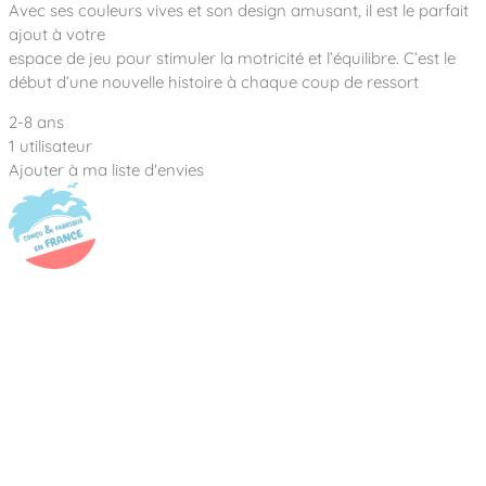
Notre entreprise
Avec ses couleurs vives et son design amusant, il est le parfait
Parcours de santé
Nos univers
ajout à votre
Notre équipe
Mobilier urbain
Nos clients
Stadium Arena
espace de jeu pour stimuler la motricité et l’équilibre. C’est le
Accessoires ludiques
Nous rejoindre
Street workout
début d’une nouvelle histoire à chaque coup de ressort
Collectivités
Notre expertise
Surfpark
2-8 ans
Établissements scolaires
Équipements sportifs
Des aires intergénérationnelles de convivial
1 utilisateur
Réalisations
Architectes, Paysagistes-concepteurs
Ajouter à ma liste d'envies
Des aires de jeux pour tous les enfants
Camping et résidences de vacances
Contact
L’éco-conception de nos jeux
La végétalisation des cours d’école
Les questions fréquentes
Nos matériaux
Nos fonctions ludiques & sportives
Catalogues
Nos sols amortissants