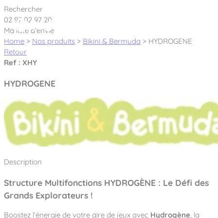
Cookies management panel
Rechercher
02 97 02 97 20
Ma liste d’envie
Home
>
Nos produits
>
Bikini & Bermuda
>
HYDROGENE
Retour
Ref : XHY
Créateur et fabricant d’aires de jeux &
HYDROGENE
équipements sportifs
Nos dernières actualités
À propos
Nos engagements
Description
Aires de jeux Bikini & Bermuda®
Notre partenariat avec l’association Rêves de clown
Structure Multifonctions HYDROGÈNE : Le Défi des
Tous nos jeux
Sport & Fitness Sport&Co®
Nos Garanties
Grands Explorateurs !
Jeux inclusifs
Notre concept
Agrès fitness
Mobilier & accessoires
Jeux recyclés
Boostez l’énergie de votre aire de jeux avec
Hydrogène
, la