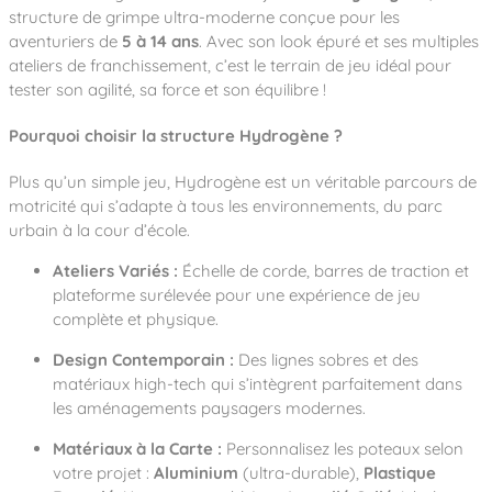
Notre entreprise
Parcours de santé
structure de grimpe ultra-moderne conçue pour les
Nos univers
Notre équipe
Mobilier urbain
aventuriers de
5 à 14 ans
. Avec son look épuré et ses multiples
Nos clients
Stadium Arena
ateliers de franchissement, c’est le terrain de jeu idéal pour
Accessoires ludiques
Nous rejoindre
Street workout
tester son agilité, sa force et son équilibre !
Collectivités
Notre expertise
Surfpark
Établissements scolaires
Pourquoi choisir la structure Hydrogène ?
Équipements sportifs
Des aires intergénérationnelles de convivial
Réalisations
Architectes, Paysagistes-concepteurs
Des aires de jeux pour tous les enfants
Plus qu’un simple jeu, Hydrogène est un véritable parcours de
Camping et résidences de vacances
motricité qui s’adapte à tous les environnements, du parc
Contact
L’éco-conception de nos jeux
urbain à la cour d’école.
La végétalisation des cours d’école
Les questions fréquentes
Ateliers Variés :
Échelle de corde, barres de traction et
Nos matériaux
plateforme surélevée pour une expérience de jeu
Nos fonctions ludiques & sportives
Catalogues
complète et physique.
Nos sols amortissants
Design Contemporain :
Des lignes sobres et des
matériaux high-tech qui s’intègrent parfaitement dans
les aménagements paysagers modernes.
Matériaux à la Carte :
Personnalisez les poteaux selon
votre projet :
Aluminium
(ultra-durable),
Plastique