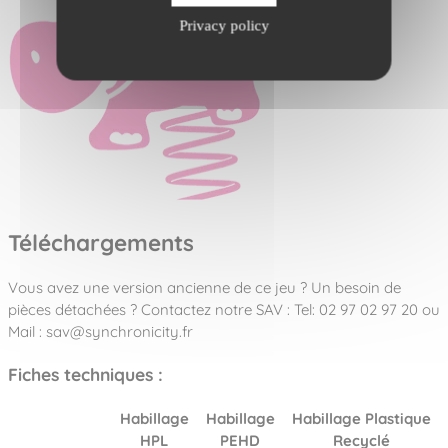
Privacy policy
Téléchargements
Vous avez une version ancienne de ce jeu ? Un besoin de
pièces détachées ? Contactez notre SAV : Tel: 02 97 02 97 20 ou
Mail : sav@synchronicity.fr
Fiches techniques :
Habillage
Habillage
Habillage Plastique
HPL
PEHD
Recyclé