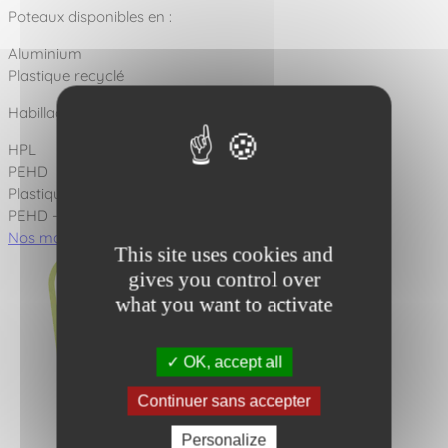
Poteaux disponibles en :
Aluminium
Plastique recyclé
Habillages disponibles en :
HPL
PEHD
Plastique recyclé
PEHD - HPL
Nos matériaux
Nos scellements
This site uses cookies and
gives you control over
what you want to activate
OK, accept all
Continuer sans accepter
Personalize