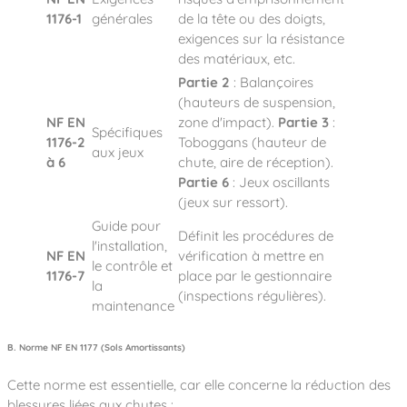
1176-1
générales
de la tête ou des doigts,
exigences sur la résistance
des matériaux, etc.
Partie 2
: Balançoires
(hauteurs de suspension,
NF EN
zone d'impact).
Partie 3
:
Spécifiques
1176-2
Toboggans (hauteur de
aux jeux
à 6
chute, aire de réception).
Partie 6
: Jeux oscillants
(jeux sur ressort).
Guide pour
Définit les procédures de
l'installation,
NF EN
vérification à mettre en
le contrôle et
1176-7
place par le gestionnaire
la
(inspections régulières).
maintenance
B. Norme NF EN 1177 (Sols Amortissants)
Cette norme est essentielle, car elle concerne la réduction des
blessures liées aux chutes :