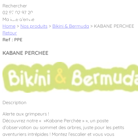
Cookies management panel
Rechercher
02 97 02 97 20
Ma liste d’envie
Home
>
Nos produits
>
Bikini & Bermuda
>
KABANE PERCHEE
Retour
Ref : PPE
Créateur et fabricant d’aires de jeux &
KABANE PERCHEE
équipements sportifs
Nos dernières actualités
À propos
Nos engagements
Description
Aires de jeux Bikini & Bermuda®
Notre partenariat avec l’association Rêves de clown
Alerte aux grimpeurs !
Tous nos jeux
Sport & Fitness Sport&Co®
Nos Garanties
Découvrez notre « »Kabane Perchée » », un poste
Jeux inclusifs
d’observation au sommet des arbres, juste pour les petits
Notre concept
Agrès fitness
aventuriers intrépides ! Montez l’escalier et vous vous
Mobilier & accessoires
Jeux recyclés