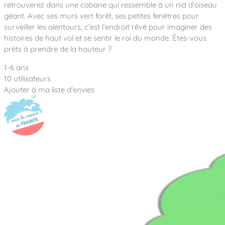
Notre entreprise
retrouverez dans une cabane qui ressemble à un nid d’oiseau
Parcours de santé
Nos univers
géant. Avec ses murs vert forêt, ses petites fenêtres pour
Notre équipe
Mobilier urbain
Nos clients
Stadium Arena
surveiller les alentours, c’est l’endroit rêvé pour imaginer des
Accessoires ludiques
Nous rejoindre
Street workout
histoires de haut vol et se sentir le roi du monde. Êtes-vous
Collectivités
Notre expertise
prêts à prendre de la hauteur ?
Surfpark
Établissements scolaires
Équipements sportifs
Des aires intergénérationnelles de convivial
1-6 ans
Réalisations
Architectes, Paysagistes-concepteurs
10 utilisateurs
Des aires de jeux pour tous les enfants
Camping et résidences de vacances
Ajouter à ma liste d'envies
Contact
L’éco-conception de nos jeux
La végétalisation des cours d’école
Les questions fréquentes
Nos matériaux
Nos fonctions ludiques & sportives
Catalogues
Nos sols amortissants