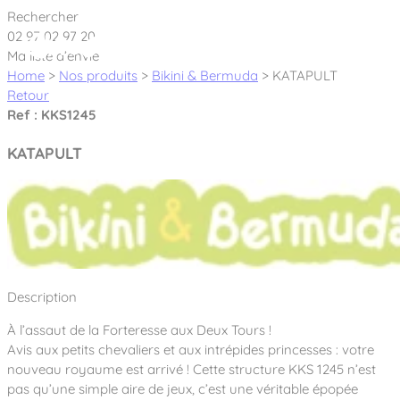
Cookies management panel
Rechercher
02 97 02 97 20
Ma liste d’envie
Home
>
Nos produits
>
Bikini & Bermuda
>
KATAPULT
Retour
Ref : KKS1245
Créateur et fabricant d’aires de jeux &
KATAPULT
équipements sportifs
Nos dernières actualités
À propos
Nos engagements
Description
Aires de jeux Bikini & Bermuda®
Notre partenariat avec l’association Rêves de clown
À l’assaut de la Forteresse aux Deux Tours !
Tous nos jeux
Sport & Fitness Sport&Co®
Nos Garanties
Avis aux petits chevaliers et aux intrépides princesses : votre
Jeux inclusifs
nouveau royaume est arrivé ! Cette structure KKS 1245 n’est
Notre concept
Agrès fitness
pas qu’une simple aire de jeux, c’est une véritable épopée
Mobilier & accessoires
Jeux recyclés