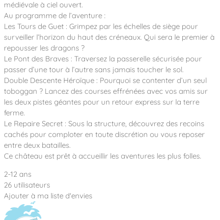
Notre entreprise
médiévale à ciel ouvert.
Parcours de santé
Nos univers
Au programme de l’aventure :
Notre équipe
Mobilier urbain
Nos clients
Stadium Arena
Les Tours de Guet : Grimpez par les échelles de siège pour
Accessoires ludiques
Nous rejoindre
Street workout
surveiller l’horizon du haut des créneaux. Qui sera le premier à
Collectivités
Notre expertise
repousser les dragons ?
Surfpark
Établissements scolaires
Le Pont des Braves : Traversez la passerelle sécurisée pour
Équipements sportifs
Des aires intergénérationnelles de convivial
Réalisations
passer d’une tour à l’autre sans jamais toucher le sol.
Architectes, Paysagistes-concepteurs
Des aires de jeux pour tous les enfants
Double Descente Héroïque : Pourquoi se contenter d’un seul
Camping et résidences de vacances
toboggan ? Lancez des courses effrénées avec vos amis sur
Contact
L’éco-conception de nos jeux
les deux pistes géantes pour un retour express sur la terre
La végétalisation des cours d’école
ferme.
Les questions fréquentes
Le Repaire Secret : Sous la structure, découvrez des recoins
Nos matériaux
cachés pour comploter en toute discrétion ou vous reposer
Nos fonctions ludiques & sportives
Catalogues
entre deux batailles.
Nos sols amortissants
Ce château est prêt à accueillir les aventures les plus folles.
2-12 ans
26 utilisateurs
Ajouter à ma liste d'envies