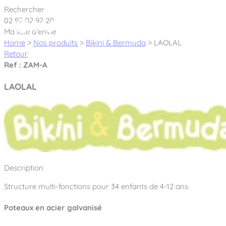
Cookies management panel
Rechercher
02 97 02 97 20
Ma liste d’envie
Home
>
Nos produits
>
Bikini & Bermuda
>
LAOLAL
Retour
Ref : ZAM-A
Créateur et fabricant d’aires de jeux &
LAOLAL
équipements sportifs
Nos dernières actualités
À propos
Nos engagements
Description
Aires de jeux Bikini & Bermuda®
Notre partenariat avec l’association Rêves de clown
Structure multi-fonctions pour 34 enfants de 4-12 ans
Tous nos jeux
Sport & Fitness Sport&Co®
Nos Garanties
Jeux inclusifs
Poteaux en acier galvanisé
Notre concept
Agrès fitness
Mobilier & accessoires
Jeux recyclés