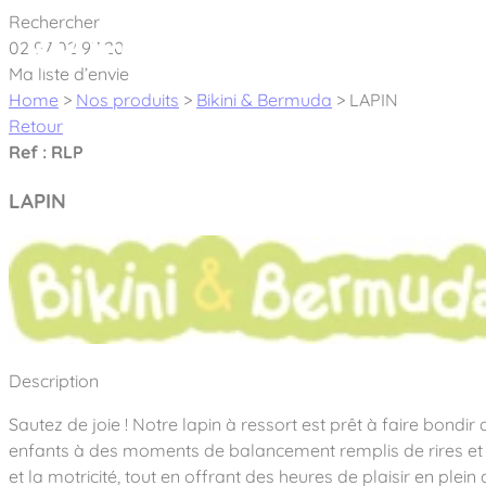
Cookies management panel
Rechercher
02 97 02 97 20
À pro
Ma liste d’envie
Home
>
Nos produits
>
Bikini & Bermuda
>
LAPIN
Retour
Ref : RLP
LAPIN
Créateur et fabricant d’aires de jeux & é
Nos dernières actualités
À propos
Nos engagements
Aires de jeux Bikini & Bermuda®
Description
Notre partenariat avec l’association Rêves de clown
Tous nos jeux
Sport & Fitness Sport&Co®
Sautez de joie ! Notre lapin à ressort est prêt à faire bondir
Nos Garanties
Jeux inclusifs
enfants à des moments de balancement remplis de rires et de
Notre concept
Agrès fitness
Mobilier & accessoires
et la motricité, tout en offrant des heures de plaisir en plein a
Jeux recyclés