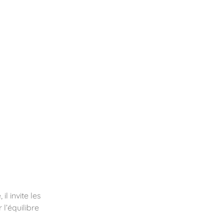
essoires
Contact
Catalogues
l invite les
l’équilibre