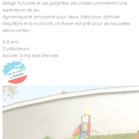
Notre entreprise
design futuriste et ses poignées sécurisées promettent une
Parcours de santé
Nos univers
expérience de jeu
Notre équipe
Mobilier urbain
Nos clients
Stadium Arena
dynamique et amusante pour deux. Idéal pour stimuler
Accessoires ludiques
Nous rejoindre
Street workout
l’équilibre et la motricité, ce Rover est prêt pour de nouvelles
Collectivités
Notre expertise
découvertes !
Surfpark
Établissements scolaires
Équipements sportifs
Des aires intergénérationnelles de convivial
2-8 ans
Réalisations
Architectes, Paysagistes-concepteurs
2 utilisateurs
Des aires de jeux pour tous les enfants
Camping et résidences de vacances
Ajouter à ma liste d'envies
Contact
L’éco-conception de nos jeux
La végétalisation des cours d’école
Les questions fréquentes
Nos matériaux
Nos fonctions ludiques & sportives
Catalogues
Nos sols amortissants