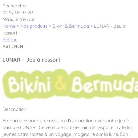
Cookies management panel
Rechercher
02 97 02 97 20
Ma liste d’envie
Home
>
Nos produits
>
Bikini & Bermuda
>
LUNAR - Jeu à
ressort
Retour
Créateur et fabricant d’aires de jeux &
Ref : RLN
équipements sportifs
LUNAR – Jeu à ressort
Nos dernières actualités
À propos
Nos engagements
Aires de jeux Bikini & Bermuda®
Description
Notre partenariat avec l’association Rêves de clown
Tous nos jeux
Sport & Fitness Sport&Co®
Nos Garanties
Embarquez pour une mission d’exploration avec notre jeu à
Jeux inclusifs
bascule LUNAR ! Ce véhicule tout-terrain de l’espace invite les
Notre concept
Agrès fitness
jeunes astronautes à un voyage imaginaire sur la lune. Son
Mobilier & accessoires
Jeux recyclés