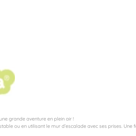
pos
Aires de jeux
Sports & Fitness
Mobilier & acc
quipements sportifs
 une grande aventure en plein air !
ble ou en utilisant le mur d’escalade avec ses prises. Une f