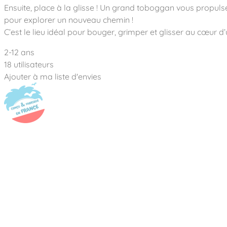
Notre entreprise
Parcours de santé
Ensuite, place à la glisse ! Un grand toboggan vous propulse
Nos univers
Notre équipe
Mobilier urbain
pour explorer un nouveau chemin !
Nos clients
Stadium Arena
C’est le lieu idéal pour bouger, grimper et glisser au cœur d’
Accessoires ludiques
Nous rejoindre
Street workout
Collectivités
Notre expertise
2-12 ans
Surfpark
Établissements scolaires
18 utilisateurs
Équipements sportifs
Des aires intergénérationnelles de convivial
Réalisations
Architectes, Paysagistes-concepteurs
Ajouter à ma liste d'envies
Des aires de jeux pour tous les enfants
Camping et résidences de vacances
Contact
L’éco-conception de nos jeux
La végétalisation des cours d’école
Les questions fréquentes
Nos matériaux
Nos fonctions ludiques & sportives
Catalogues
Nos sols amortissants