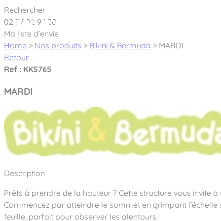
Cookies management panel
Rechercher
02 97 02 97 20
À pro
Ma liste d’envie
Home
>
Nos produits
>
Bikini & Bermuda
>
MARDI
Retour
Ref : KKS765
MARDI
Créateur et fabricant d’aires de jeux & é
Nos dernières actualités
À propos
Nos engagements
Aires de jeux Bikini & Bermuda®
Description
Notre partenariat avec l’association Rêves de clown
Tous nos jeux
Sport & Fitness Sport&Co®
Prêts à prendre de la hauteur ? Cette structure vous invite à
Nos Garanties
Jeux inclusifs
Commencez par atteindre le sommet en grimpant l’échelle sta
Notre concept
Agrès fitness
Mobilier & accessoires
feuille, parfait pour observer les alentours !
Jeux recyclés