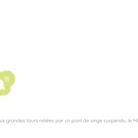
pos
Aires de jeux
Sports & Fitness
Mobilier & acc
quipements sportifs
x grandes tours reliées par un pont de singe suspendu, le Mira