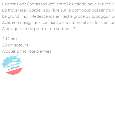
Notre entreprise
Parcours de santé
L’ascension : Choisis ton défi entre l’escalade agile sur le 
Nos univers
Notre équipe
Mobilier urbain
La traversée : Garde l’équilibre sur le pont pour passer d’un
Nos clients
Stadium Arena
Le grand final : Redescends en flèche grâce au toboggan o
Accessoires ludiques
Nous rejoindre
Street workout
Collectivités
Avec son design aux couleurs de la nature et ses toits en fo
Notre expertise
Surfpark
Alors, qui sera le premier au sommet ?
Établissements scolaires
Équipements sportifs
Des aires intergénérationnelles de convivial
Réalisations
Architectes, Paysagistes-concepteurs
2-12 ans
Des aires de jeux pour tous les enfants
Camping et résidences de vacances
20 utilisateurs
Contact
L’éco-conception de nos jeux
Ajouter à ma liste d'envies
La végétalisation des cours d’école
Les questions fréquentes
Nos matériaux
Nos fonctions ludiques & sportives
Catalogues
Nos sols amortissants