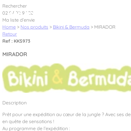
Cookies management panel
Rechercher
02 97 02 97 20
À pro
Ma liste d’envie
Home
>
Nos produits
>
Bikini & Bermuda
>
MIRADOR
Retour
Ref : KKS973
MIRADOR
Créateur et fabricant d’aires de jeux & é
Nos dernières actualités
À propos
Nos engagements
Aires de jeux Bikini & Bermuda®
Description
Notre partenariat avec l’association Rêves de clown
Tous nos jeux
Sport & Fitness Sport&Co®
Prêt pour une expédition au cœur de la jungle ? Avec ses deu
Nos Garanties
Jeux inclusifs
en quête de sensations !
Notre concept
Agrès fitness
Mobilier & accessoires
Au programme de l’expédition :
Jeux recyclés