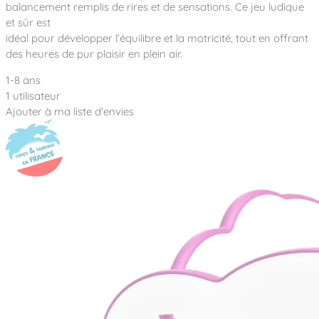
Notre entreprise
balancement remplis de rires et de sensations. Ce jeu ludique
Parcours de santé
Nos univers
et sûr est
Notre équipe
Mobilier urbain
Nos clients
Stadium Arena
idéal pour développer l’équilibre et la motricité, tout en offrant
Accessoires ludiques
Nous rejoindre
Street workout
des heures de pur plaisir en plein air.
Collectivités
Notre expertise
Surfpark
1-8 ans
Établissements scolaires
Équipements sportifs
Des aires intergénérationnelles de convivial
1 utilisateur
Réalisations
Architectes, Paysagistes-concepteurs
Ajouter à ma liste d'envies
Des aires de jeux pour tous les enfants
Camping et résidences de vacances
Contact
L’éco-conception de nos jeux
La végétalisation des cours d’école
Les questions fréquentes
Nos matériaux
Nos fonctions ludiques & sportives
Catalogues
Nos sols amortissants