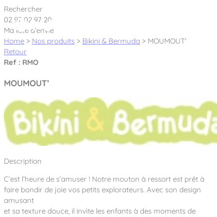
Cookies management panel
Rechercher
02 97 02 97 20
Ma liste d’envie
Home
>
Nos produits
>
Bikini & Bermuda
>
MOUMOUT'
Retour
Ref : RMO
Créateur et fabricant d’aires de jeux &
MOUMOUT’
équipements sportifs
Nos dernières actualités
À propos
Nos engagements
Description
Aires de jeux Bikini & Bermuda®
Notre partenariat avec l’association Rêves de clown
C’est l’heure de s’amuser ! Notre mouton à ressort est prêt à
Tous nos jeux
Sport & Fitness Sport&Co®
Nos Garanties
faire bondir de joie vos petits explorateurs. Avec son design
Jeux inclusifs
amusant
Notre concept
Agrès fitness
et sa texture douce, il invite les enfants à des moments de
Mobilier & accessoires
Jeux recyclés