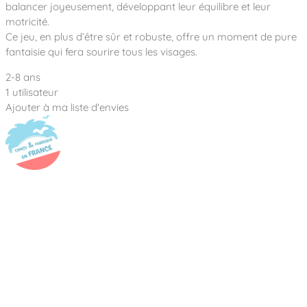
Notre entreprise
balancer joyeusement, développant leur équilibre et leur
Parcours de santé
Nos univers
motricité.
Notre équipe
Mobilier urbain
Nos clients
Stadium Arena
Ce jeu, en plus d’être sûr et robuste, offre un moment de pure
Accessoires ludiques
Nous rejoindre
Street workout
fantaisie qui fera sourire tous les visages.
Collectivités
Notre expertise
Surfpark
2-8 ans
Établissements scolaires
Équipements sportifs
Des aires intergénérationnelles de convivial
1 utilisateur
Réalisations
Architectes, Paysagistes-concepteurs
Ajouter à ma liste d'envies
Des aires de jeux pour tous les enfants
Camping et résidences de vacances
Contact
L’éco-conception de nos jeux
La végétalisation des cours d’école
Les questions fréquentes
Nos matériaux
Nos fonctions ludiques & sportives
Catalogues
Nos sols amortissants