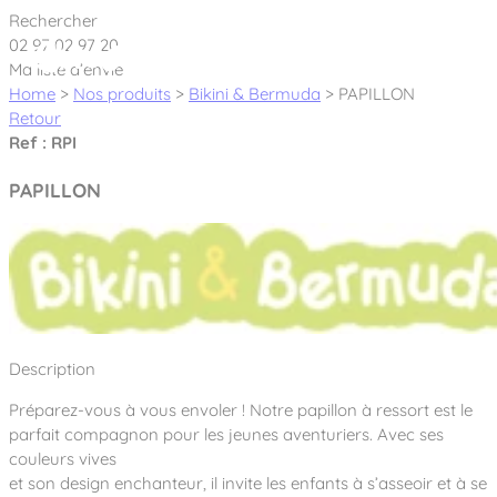
Cookies management panel
Rechercher
02 97 02 97 20
Ma liste d’envie
Home
>
Nos produits
>
Bikini & Bermuda
>
PAPILLON
Retour
Ref : RPI
Créateur et fabricant d’aires de jeux &
PAPILLON
équipements sportifs
Nos dernières actualités
À propos
Nos engagements
Description
Aires de jeux Bikini & Bermuda®
Notre partenariat avec l’association Rêves de clown
Préparez-vous à vous envoler ! Notre papillon à ressort est le
Tous nos jeux
Sport & Fitness Sport&Co®
Nos Garanties
parfait compagnon pour les jeunes aventuriers. Avec ses
Jeux inclusifs
couleurs vives
Notre concept
Agrès fitness
et son design enchanteur, il invite les enfants à s’asseoir et à se
Mobilier & accessoires
Jeux recyclés