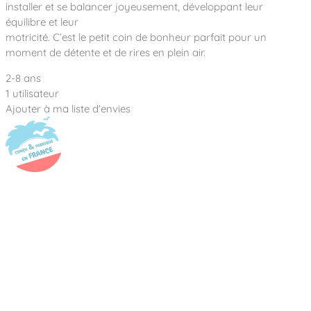
Notre entreprise
installer et se balancer joyeusement, développant leur
Parcours de santé
Nos univers
équilibre et leur
Notre équipe
Mobilier urbain
Nos clients
Stadium Arena
motricité. C’est le petit coin de bonheur parfait pour un
Accessoires ludiques
Nous rejoindre
Street workout
moment de détente et de rires en plein air.
Collectivités
Notre expertise
Surfpark
2-8 ans
Établissements scolaires
Équipements sportifs
Des aires intergénérationnelles de convivial
1 utilisateur
Réalisations
Architectes, Paysagistes-concepteurs
Ajouter à ma liste d'envies
Des aires de jeux pour tous les enfants
Camping et résidences de vacances
Contact
L’éco-conception de nos jeux
La végétalisation des cours d’école
Les questions fréquentes
Nos matériaux
Nos fonctions ludiques & sportives
Catalogues
Nos sols amortissants