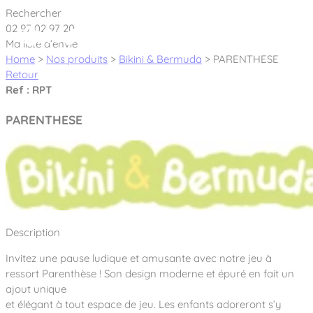
Cookies management panel
Rechercher
02 97 02 97 20
Ma liste d’envie
Home
>
Nos produits
>
Bikini & Bermuda
>
PARENTHESE
Retour
Ref : RPT
Créateur et fabricant d’aires de jeux &
PARENTHESE
équipements sportifs
Nos dernières actualités
À propos
Nos engagements
Description
Aires de jeux Bikini & Bermuda®
Notre partenariat avec l’association Rêves de clown
Invitez une pause ludique et amusante avec notre jeu à
Tous nos jeux
Sport & Fitness Sport&Co®
Nos Garanties
ressort Parenthèse ! Son design moderne et épuré en fait un
Jeux inclusifs
ajout unique
Notre concept
Agrès fitness
et élégant à tout espace de jeu. Les enfants adoreront s’y
Mobilier & accessoires
Jeux recyclés