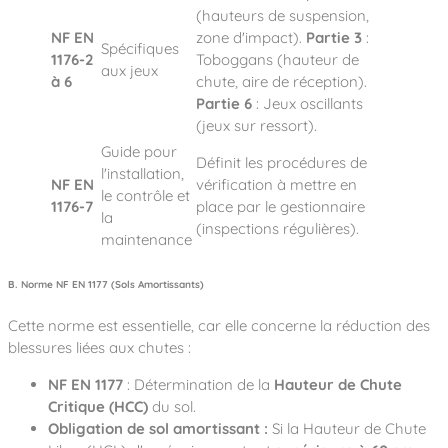
(hauteurs de suspension,
NF EN
zone d'impact).
Partie 3
:
Spécifiques
1176-2
Toboggans (hauteur de
aux jeux
à 6
chute, aire de réception).
Partie 6
: Jeux oscillants
(jeux sur ressort).
Guide pour
Définit les procédures de
l'installation,
NF EN
vérification à mettre en
le contrôle et
1176-7
place par le gestionnaire
la
(inspections régulières).
maintenance
B. Norme NF EN 1177 (Sols Amortissants)
Cette norme est essentielle, car elle concerne la réduction des
blessures liées aux chutes :
NF EN 1177
: Détermination de la
Hauteur de Chute
Critique (HCC)
du sol.
Obligation de sol amortissant :
Si la Hauteur de Chute