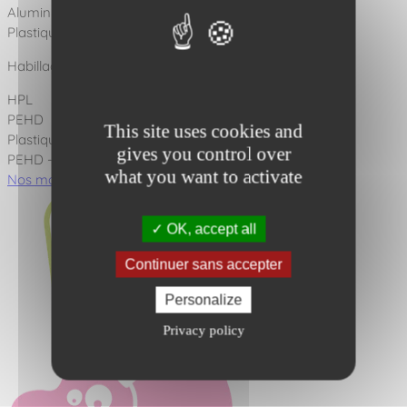
Aluminium
Plastique recyclé
Habillages disponibles en :
HPL
PEHD
This site uses cookies and
Plastique recyclé
gives you control over
PEHD - HPL
what you want to activate
Nos matériaux
Nos scellements
OK, accept all
Continuer sans accepter
Personalize
Privacy policy