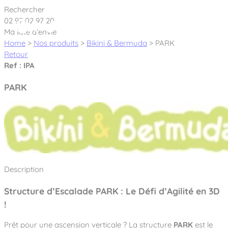
Cookies management panel
Rechercher
02 97 02 97 20
Ma liste d’envie
Home
>
Nos produits
>
Bikini & Bermuda
>
PARK
Retour
Ref : IPA
Créateur et fabricant d’aires de jeux &
PARK
équipements sportifs
Nos dernières actualités
À propos
Nos engagements
Description
Aires de jeux Bikini & Bermuda®
Notre partenariat avec l’association Rêves de clown
Structure d’Escalade PARK : Le Défi d’Agilité en 3D
Tous nos jeux
Sport & Fitness Sport&Co®
Nos Garanties
!
Jeux inclusifs
Notre concept
Agrès fitness
Mobilier & accessoires
Jeux recyclés
Prêt pour une ascension verticale ? La structure
PARK
est le