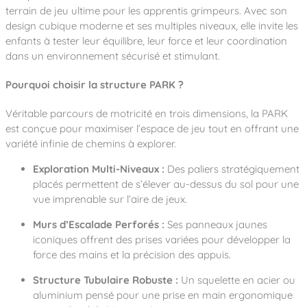
Notre entreprise
Parcours de santé
terrain de jeu ultime pour les apprentis grimpeurs. Avec son
Nos univers
Notre équipe
Mobilier urbain
design cubique moderne et ses multiples niveaux, elle invite les
Nos clients
Stadium Arena
enfants à tester leur équilibre, leur force et leur coordination
Accessoires ludiques
Nous rejoindre
Street workout
dans un environnement sécurisé et stimulant.
Collectivités
Notre expertise
Surfpark
Établissements scolaires
Pourquoi choisir la structure PARK ?
Équipements sportifs
Des aires intergénérationnelles de convivial
Réalisations
Architectes, Paysagistes-concepteurs
Des aires de jeux pour tous les enfants
Véritable parcours de motricité en trois dimensions, la PARK
Camping et résidences de vacances
est conçue pour maximiser l’espace de jeu tout en offrant une
Contact
L’éco-conception de nos jeux
variété infinie de chemins à explorer.
La végétalisation des cours d’école
Les questions fréquentes
Exploration Multi-Niveaux :
Des paliers stratégiquement
Nos matériaux
placés permettent de s’élever au-dessus du sol pour une
Nos fonctions ludiques & sportives
Catalogues
vue imprenable sur l’aire de jeux.
Nos sols amortissants
Murs d’Escalade Perforés :
Ses panneaux jaunes
iconiques offrent des prises variées pour développer la
force des mains et la précision des appuis.
Structure Tubulaire Robuste :
Un squelette en acier ou
aluminium pensé pour une prise en main ergonomique