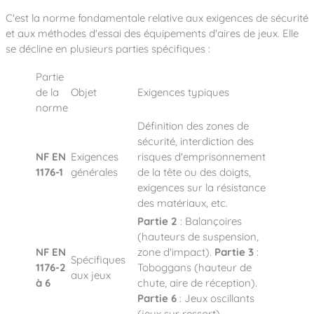
C'est la norme fondamentale relative aux exigences de sécurité
et aux méthodes d'essai des équipements d'aires de jeux. Elle
se décline en plusieurs parties spécifiques :
Partie
de la
Objet
Exigences typiques
norme
Définition des zones de
sécurité, interdiction des
NF EN
Exigences
risques d'emprisonnement
1176-1
générales
de la tête ou des doigts,
exigences sur la résistance
des matériaux, etc.
Partie 2
: Balançoires
(hauteurs de suspension,
NF EN
zone d'impact).
Partie 3
:
Spécifiques
1176-2
Toboggans (hauteur de
aux jeux
à 6
chute, aire de réception).
Partie 6
: Jeux oscillants
(jeux sur ressort).