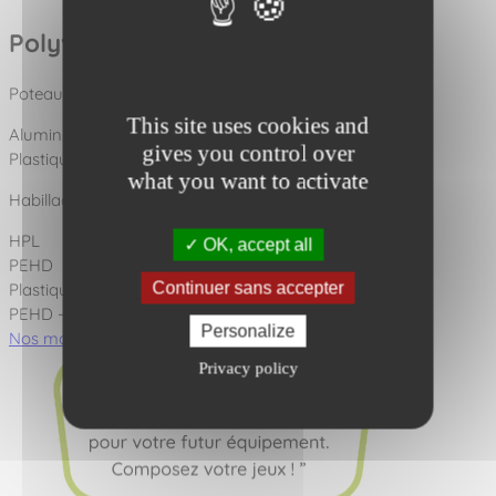
Polyvalence des matériaux
Poteaux disponibles en :
This site uses cookies and
Aluminium
gives you control over
Plastique recyclé
what you want to activate
Habillages disponibles en :
HPL
OK, accept all
PEHD
Continuer sans accepter
Plastique recyclé
PEHD - HPL
Personalize
Nos matériaux
Nos scellements
Privacy policy