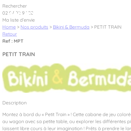
Cookies management panel
Rechercher
02 97 02 97 20
À pro
Ma liste d’envie
Home
>
Nos produits
>
Bikini & Bermuda
>
PETIT TRAIN
Retour
Ref : MPT
PETIT TRAIN
Créateur et fabricant d’aires de jeux & é
Nos dernières actualités
À propos
Nos engagements
Aires de jeux Bikini & Bermuda®
Description
Notre partenariat avec l’association Rêves de clown
Tous nos jeux
Sport & Fitness Sport&Co®
Montez à bord du « Petit Train » ! Cette cabane de jeu color
Nos Garanties
Jeux inclusifs
au wagon avec sa petite table, ou explorer les différentes p
Notre concept
Agrès fitness
Mobilier & accessoires
laissent libre cours à leur imagination ! Prêts à prendre le 
Jeux recyclés