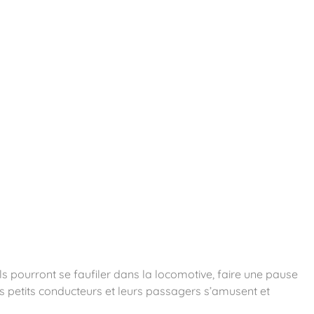
essoires
Contact
Catalogues
ls pourront se faufiler dans la locomotive, faire une pause
es petits conducteurs et leurs passagers s’amusent et