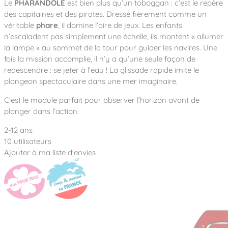
Notre entreprise
Le
PHARANDOLE
est bien plus qu’un toboggan : c’est le repère
Parcours de santé
Nos univers
des capitaines et des pirates. Dressé fièrement comme un
Notre équipe
Mobilier urbain
Nos clients
Stadium Arena
véritable
phare
, il domine l’aire de jeux. Les enfants
Accessoires ludiques
Nous rejoindre
n’escaladent pas simplement une échelle, ils montent « allumer
Street workout
Collectivités
Notre expertise
la lampe » au sommet de la tour pour guider les navires. Une
Surfpark
Établissements scolaires
fois la mission accomplie, il n’y a qu’une seule façon de
Équipements sportifs
Des aires intergénérationnelles de convivial
redescendre : se jeter à l’eau ! La glissade rapide imite le
Réalisations
Architectes, Paysagistes-concepteurs
plongeon spectaculaire dans une mer imaginaire.
Des aires de jeux pour tous les enfants
Camping et résidences de vacances
Contact
L’éco-conception de nos jeux
C’est le module parfait pour observer l’horizon avant de
plonger dans l’action.
La végétalisation des cours d’école
Les questions fréquentes
Nos matériaux
2-12 ans
10 utilisateurs
Nos fonctions ludiques & sportives
Catalogues
Ajouter à ma liste d'envies
Nos sols amortissants