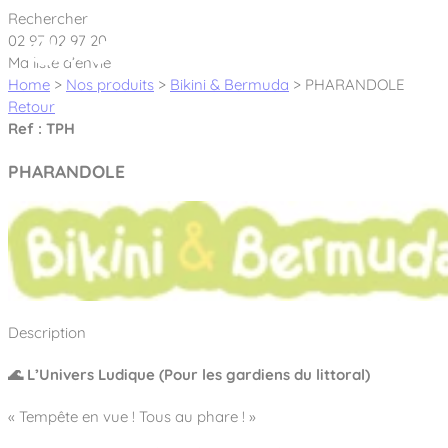
Cookies management panel
Rechercher
02 97 02 97 20
Ma liste d’envie
Home
>
Nos produits
>
Bikini & Bermuda
>
PHARANDOLE
Retour
Ref : TPH
Créateur et fabricant d’aires de jeux &
PHARANDOLE
équipements sportifs
Nos dernières actualités
À propos
Nos engagements
Description
Aires de jeux Bikini & Bermuda®
Notre partenariat avec l’association Rêves de clown
🌊 L’Univers Ludique (Pour les gardiens du littoral)
Tous nos jeux
Sport & Fitness Sport&Co®
Nos Garanties
Jeux inclusifs
« Tempête en vue ! Tous au phare ! »
Notre concept
Agrès fitness
Mobilier & accessoires
Jeux recyclés