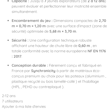
Capacité :
Jusqu’à
7
jeunes explorateurs
(de
2 à 12 ans
)
peuvent évoluer et perfectionner leur motricité ensemble
simultanément.
Encombrement du jeu :
Dimensions compactes de
2,70
m × 0,70 m × 1,20 m
avec une surface d’impact (zone de
sécurité) optimisée de
5,68 m × 3,70 m
.
Sécurité :
Une configuration technique robuste
affichant une hauteur de chute libre de
0,60 m
, en
totale conformité avec la norme européenne
NF EN 1176
: 2017
.
Conception durable :
Fièrement conçu et fabriqué en
France
par
Synchronicity
à partir de matériaux éco-
conçus premium au choix pour les poteaux (aluminium
,
plastique recyclé
ou bois lamellé-collé
) et l’habillage
(HPL
, PEHD
ou contreplaqué
).
2-12 ans
7 utilisateurs
Ajouter à ma liste d'envies