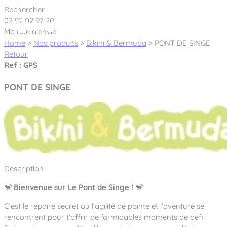
Cookies management panel
Rechercher
02 97 02 97 20
Ma liste d’envie
Home
>
Nos produits
>
Bikini & Bermuda
>
PONT DE SINGE
Retour
Ref : GPS
Créateur et fabricant d’aires de jeux &
PONT DE SINGE
équipements sportifs
Nos dernières actualités
À propos
Nos engagements
Description
Aires de jeux Bikini & Bermuda®
Notre partenariat avec l’association Rêves de clown
🐒
Bienvenue sur Le Pont de Singe !
🐒
Tous nos jeux
Sport & Fitness Sport&Co®
Nos Garanties
C’est le repaire secret où l’agilité de pointe et l’aventure se
Jeux inclusifs
Notre concept
rencontrent pour t’offrir de formidables moments de défi !
Agrès fitness
Mobilier & accessoires
Jeux recyclés