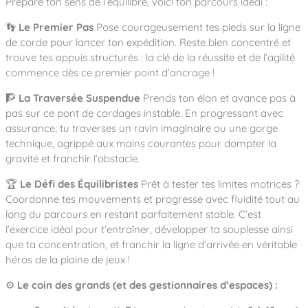
Prépare ton sens de l’équilibre, voici ton parcours idéal :
Notre entreprise
Parcours de santé
Nos univers
Notre équipe
Mobilier urbain
Nos clients
👣
Le Premier Pas
Pose courageusement tes pieds sur la ligne
Stadium Arena
de corde pour lancer ton expédition. Reste bien concentré et
Accessoires ludiques
Nous rejoindre
Street workout
Collectivités
trouve tes appuis structurés : la clé de la réussite et de l’agilité
Notre expertise
Surfpark
commence dès ce premier point d’ancrage !
Établissements scolaires
Équipements sportifs
Des aires intergénérationnelles de convivial
Réalisations
🧗
La Traversée Suspendue
Prends ton élan et avance pas à
Architectes, Paysagistes-concepteurs
Des aires de jeux pour tous les enfants
pas sur ce pont de cordages instable. En progressant avec
Camping et résidences de vacances
assurance, tu traverses un ravin imaginaire ou une gorge
Contact
L’éco-conception de nos jeux
technique, agrippé aux mains courantes pour dompter la
La végétalisation des cours d’école
gravité et franchir l’obstacle.
Les questions fréquentes
Nos matériaux
🏆
Le Défi des Équilibristes
Prêt à tester tes limites motrices ?
Nos fonctions ludiques & sportives
Catalogues
Coordonne tes mouvements et progresse avec fluidité tout au
long du parcours en restant parfaitement stable. C’est
Nos sols amortissants
l’exercice idéal pour t’entraîner, développer ta souplesse ainsi
que ta concentration, et franchir la ligne d’arrivée en véritable
héros de la plaine de jeux !
⚙️
Le coin des grands (et des gestionnaires d’espaces) :