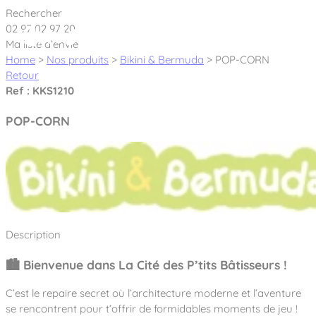
Cookies management panel
Rechercher
02 97 02 97 20
Ma liste d’envie
Home
>
Nos produits
>
Bikini & Bermuda
>
POP-CORN
Retour
Ref : KKS1210
Créateur et fabricant d’aires de jeux &
POP-CORN
équipements sportifs
Nos dernières actualités
À propos
Nos engagements
Description
Aires de jeux Bikini & Bermuda®
Notre partenariat avec l’association Rêves de clown
🏙️ Bienvenue dans La Cité des P’tits Bâtisseurs !
Tous nos jeux
Sport & Fitness Sport&Co®
Nos Garanties
Jeux inclusifs
C’est le repaire secret où l’architecture moderne et l’aventure
Notre concept
Agrès fitness
Mobilier & accessoires
se rencontrent pour t’offrir de formidables moments de jeu !
Jeux recyclés