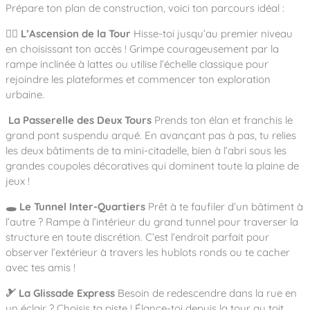
Notre entreprise
Prépare ton plan de construction, voici ton parcours idéal :
Parcours de santé
Nos univers
Notre équipe
Mobilier urbain
Nos clients
Stadium Arena
🧗‍♂️ L’Ascension de la Tour
Hisse-toi jusqu’au premier niveau
Accessoires ludiques
Nous rejoindre
en choisissant ton accès ! Grimpe courageusement par la
Street workout
Collectivités
Notre expertise
rampe inclinée à lattes ou utilise l’échelle classique pour
Surfpark
Établissements scolaires
rejoindre les plateformes et commencer ton exploration
Équipements sportifs
Des aires intergénérationnelles de convivial
urbaine.
Réalisations
Architectes, Paysagistes-concepteurs
Des aires de jeux pour tous les enfants
Camping et résidences de vacances
La Passerelle des Deux Tours
Prends ton élan et franchis le
Contact
L’éco-conception de nos jeux
grand pont suspendu arqué. En avançant pas à pas, tu relies
les deux bâtiments de ta mini-citadelle, bien à l’abri sous les
La végétalisation des cours d’école
Les questions fréquentes
grandes coupoles décoratives qui dominent toute la plaine de
Nos matériaux
jeux !
Nos fonctions ludiques & sportives
Catalogues
🕳️ Le Tunnel Inter-Quartiers
Prêt à te faufiler d’un bâtiment à
Nos sols amortissants
l’autre ? Rampe à l’intérieur du grand tunnel pour traverser la
structure en toute discrétion. C’est l’endroit parfait pour
observer l’extérieur à travers les hublots ronds ou te cacher
avec tes amis !
🎿 La Glissade Express
Besoin de redescendre dans la rue en
un éclair ? Choisis ta piste ! Élance-toi depuis la tour au toit