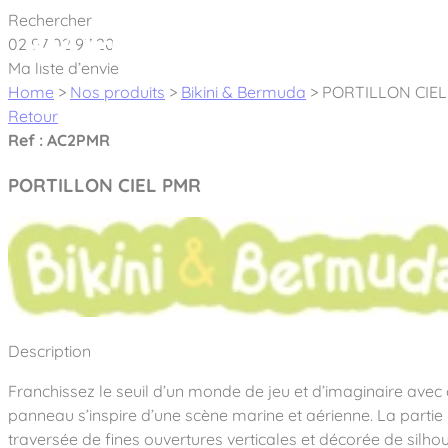
Cookies management panel
Rechercher
02 97 02 97 20
À pro
Ma liste d’envie
Home
>
Nos produits
>
Bikini & Bermuda
>
PORTILLON CIE
Retour
Ref : AC2PMR
PORTILLON CIEL PMR
Créateur et fabricant d’aires de jeux & é
Nos dernières actualités
À propos
Nos engagements
Aires de jeux Bikini & Bermuda®
Description
Notre partenariat avec l’association Rêves de clown
Tous nos jeux
Sport & Fitness Sport&Co®
Franchissez le seuil d’un monde de jeu et d’imaginaire avec 
Nos Garanties
Jeux inclusifs
panneau s’inspire d’une scène marine et aérienne. La partie
Notre concept
Agrès fitness
Mobilier & accessoires
traversée de fines ouvertures verticales et décorée de silho
Jeux recyclés