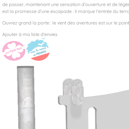
Notre entreprise
Parcours de santé
de passer, maintenant une sensation d’ouverture et de légère
Nos univers
Notre équipe
Mobilier urbain
est la promesse d’une escapade : il marque l’entrée du terr
Nos clients
Stadium Arena
Accessoires ludiques
Nous rejoindre
Street workout
Ouvrez grand la porte : le vent des aventures est sur le poin
Collectivités
Notre expertise
Surfpark
Établissements scolaires
Ajouter à ma liste d'envies
Équipements sportifs
Des aires intergénérationnelles de convivial
Réalisations
Architectes, Paysagistes-concepteurs
Des aires de jeux pour tous les enfants
Camping et résidences de vacances
Contact
L’éco-conception de nos jeux
La végétalisation des cours d’école
Les questions fréquentes
Nos matériaux
Nos fonctions ludiques & sportives
Catalogues
Nos sols amortissants