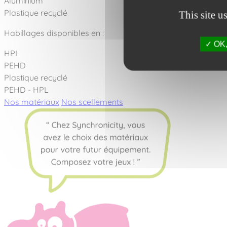
Aluminium
Plastique recyclé
This site u
Habillages disponibles en :
OK, 
HPL
PEHD
Plastique recyclé
PEHD - HPL
Nos matériaux
Nos scellements