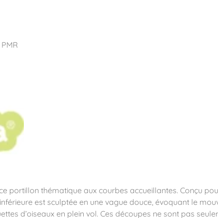
pos
Aires de jeux
Sports & Fitness
Mobilier & acc
L PMR
quipements sportifs
ce portillon thématique aux courbes accueillantes. Conçu pour 
 inférieure est sculptée en une vague douce, évoquant le mouv
uettes d’oiseaux en plein vol. Ces découpes ne sont pas seule