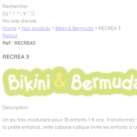
Cookies management panel
Rechercher
02 97 02 97 20
À pro
Ma liste d’envie
Home
>
Nos produits
>
Bikini & Bermuda
>
RECREA 3
Retour
Ref : RECREA3
RECREA 3
Créateur et fabricant d’aires de jeux & é
Nos dernières actualités
À propos
Nos engagements
Aires de jeux Bikini & Bermuda®
Description
Notre partenariat avec l’association Rêves de clown
Tous nos jeux
Sport & Fitness Sport&Co®
Un jeu très modulaire pour 18 enfants 1-6 ans. Transformez v
Nos Garanties
Jeux inclusifs
la petite enfance, cette cabane ludique invite les enfants à 
Notre concept
Agrès fitness
Mobilier & accessoires
Jeux recyclés