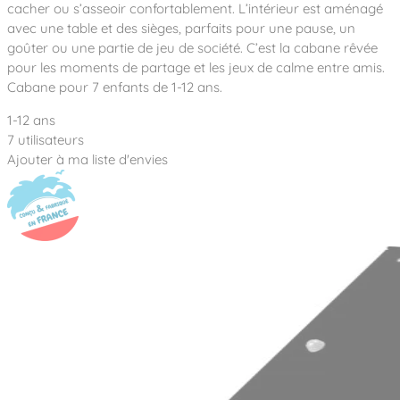
Notre entreprise
cacher ou s’asseoir confortablement. L’intérieur est aménagé
Parcours de santé
Nos univers
avec une table et des sièges, parfaits pour une pause, un
Notre équipe
Mobilier urbain
Nos clients
Stadium Arena
goûter ou une partie de jeu de société. C’est la cabane rêvée
Accessoires ludiques
Nous rejoindre
Street workout
pour les moments de partage et les jeux de calme entre amis.
Collectivités
Notre expertise
Cabane pour 7 enfants de 1-12 ans.
Surfpark
Établissements scolaires
Équipements sportifs
Des aires intergénérationnelles de convivial
1-12 ans
Réalisations
Architectes, Paysagistes-concepteurs
7 utilisateurs
Des aires de jeux pour tous les enfants
Camping et résidences de vacances
Ajouter à ma liste d'envies
Contact
L’éco-conception de nos jeux
La végétalisation des cours d’école
Les questions fréquentes
Nos matériaux
Nos fonctions ludiques & sportives
Catalogues
Nos sols amortissants