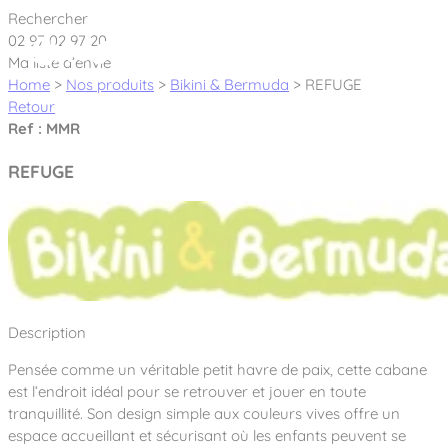
Cookies management panel
Rechercher
02 97 02 97 20
Ma liste d’envie
Home
>
Nos produits
>
Bikini & Bermuda
>
REFUGE
Retour
Ref : MMR
Créateur et fabricant d’aires de jeux &
REFUGE
équipements sportifs
Nos dernières actualités
À propos
Nos engagements
Description
Aires de jeux Bikini & Bermuda®
Notre partenariat avec l’association Rêves de clown
Pensée comme un véritable petit havre de paix, cette cabane
Tous nos jeux
Sport & Fitness Sport&Co®
Nos Garanties
est l’endroit idéal pour se retrouver et jouer en toute
Jeux inclusifs
tranquillité. Son design simple aux couleurs vives offre un
Notre concept
Agrès fitness
espace accueillant et sécurisant où les enfants peuvent se
Mobilier & accessoires
Jeux recyclés