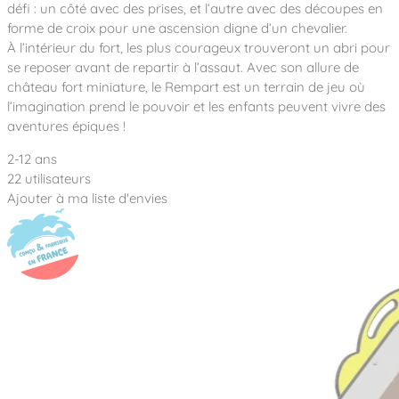
Notre entreprise
défi : un côté avec des prises, et l’autre avec des découpes en
Parcours de santé
Nos univers
forme de croix pour une ascension digne d’un chevalier.
Notre équipe
Mobilier urbain
Nos clients
Stadium Arena
À l’intérieur du fort, les plus courageux trouveront un abri pour
Accessoires ludiques
Nous rejoindre
Street workout
se reposer avant de repartir à l’assaut. Avec son allure de
Collectivités
Notre expertise
château fort miniature, le Rempart est un terrain de jeu où
Surfpark
Établissements scolaires
l’imagination prend le pouvoir et les enfants peuvent vivre des
Équipements sportifs
Des aires intergénérationnelles de convivial
Réalisations
aventures épiques !
Architectes, Paysagistes-concepteurs
Des aires de jeux pour tous les enfants
Camping et résidences de vacances
2-12 ans
Contact
L’éco-conception de nos jeux
22 utilisateurs
Ajouter à ma liste d'envies
La végétalisation des cours d’école
Les questions fréquentes
Nos matériaux
Nos fonctions ludiques & sportives
Catalogues
Nos sols amortissants