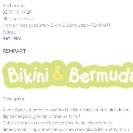
Cookies management panel
Rechercher
02 97 02 97 20
Ma liste d’envie
Home
>
Nos produits
>
Bikini & Bermuda
>
REMPART
Retour
Ref : MAI
Créateur et fabricant d’aires de jeux &
REMPART
équipements sportifs
Nos dernières actualités
À propos
Nos engagements
Description
Aires de jeux Bikini & Bermuda®
Notre partenariat avec l’association Rêves de clown
À vos épées, jeunes chevaliers ! Le Rempart est une aire de jeu
Tous nos jeux
Sport & Fitness Sport&Co®
Nos Garanties
digne des plus grands châteaux forts !
Jeux inclusifs
Cette structure au design médiéval invite les enfants à
Notre concept
Agrès fitness
défendre leur royaume. Deux murs d’escalade les mettront au
Mobilier & accessoires
Jeux recyclés