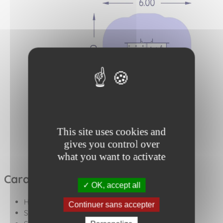
This site uses cookies and
gives you control over
what you want to activate
Caractéristiques techniques
OK, accept all
Hauteur de chute : 1.5 m
Continuer sans accepter
Surface sol souple : 24,4 m²