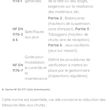
1176-1
générales
de la tête ou des doigts,
exigences sur la résistance
des matériaux, etc.
Partie 2
: Balançoires
(hauteurs de suspension,
NF EN
zone d'impact).
Partie 3
:
Spécifiques
1176-2
Toboggans (hauteur de
aux jeux
à 6
chute, aire de réception).
Partie 6
: Jeux oscillants
(jeux sur ressort).
Guide pour
Définit les procédures de
l'installation,
NF EN
vérification à mettre en
le contrôle et
1176-7
place par le gestionnaire
la
(inspections régulières).
maintenance
B. Norme NF EN 1177 (Sols Amortissants)
Cette norme est essentielle, car elle concerne la réduction des
blessures liées aux chutes :