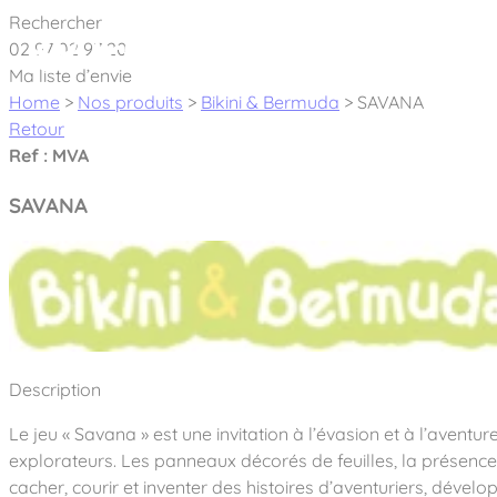
Cookies management panel
Rechercher
02 97 02 97 20
À pro
Ma liste d’envie
Home
>
Nos produits
>
Bikini & Bermuda
>
SAVANA
Retour
Ref : MVA
SAVANA
Créateur et fabricant d’aires de jeux & é
Nos dernières actualités
À propos
Nos engagements
Aires de jeux Bikini & Bermuda®
Description
Notre partenariat avec l’association Rêves de clown
Tous nos jeux
Sport & Fitness Sport&Co®
Le jeu « Savana » est une invitation à l’évasion et à l’avent
Nos Garanties
Jeux inclusifs
explorateurs. Les panneaux décorés de feuilles, la présence d
Notre concept
Agrès fitness
Mobilier & accessoires
cacher, courir et inventer des histoires d’aventuriers, développ
Jeux recyclés