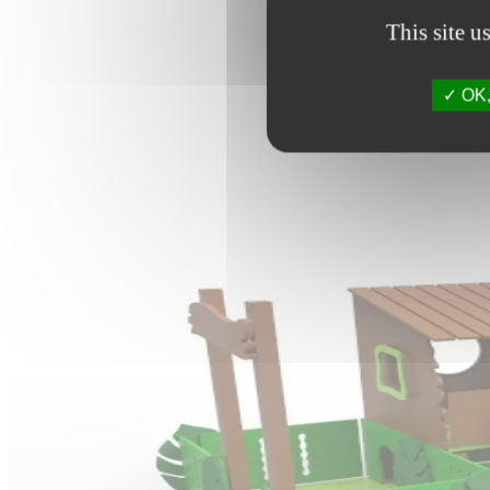
This site u
OK, 