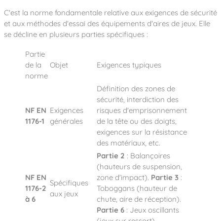
C'est la norme fondamentale relative aux exigences de sécurité
et aux méthodes d'essai des équipements d'aires de jeux. Elle
se décline en plusieurs parties spécifiques :
Partie
de la
Objet
Exigences typiques
norme
Définition des zones de
sécurité, interdiction des
NF EN
Exigences
risques d'emprisonnement
1176-1
générales
de la tête ou des doigts,
exigences sur la résistance
des matériaux, etc.
Partie 2
: Balançoires
(hauteurs de suspension,
NF EN
zone d'impact).
Partie 3
:
Spécifiques
1176-2
Toboggans (hauteur de
aux jeux
à 6
chute, aire de réception).
Partie 6
: Jeux oscillants
(jeux sur ressort).