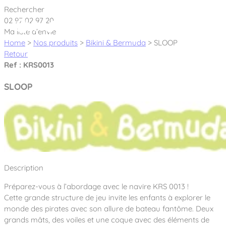
Cookies management panel
Rechercher
02 97 02 97 20
Ma liste d’envie
Home
>
Nos produits
>
Bikini & Bermuda
>
SLOOP
Retour
Ref : KRS0013
Créateur et fabricant d’aires de jeux &
SLOOP
équipements sportifs
Nos dernières actualités
À propos
Nos engagements
Description
Aires de jeux Bikini & Bermuda®
Notre partenariat avec l’association Rêves de clown
Préparez-vous à l’abordage avec le navire KRS 0013 !
Tous nos jeux
Sport & Fitness Sport&Co®
Nos Garanties
Cette grande structure de jeu invite les enfants à explorer le
Jeux inclusifs
monde des pirates avec son allure de bateau fantôme. Deux
Notre concept
Agrès fitness
grands mâts, des voiles et une coque avec des éléments de
Mobilier & accessoires
Jeux recyclés