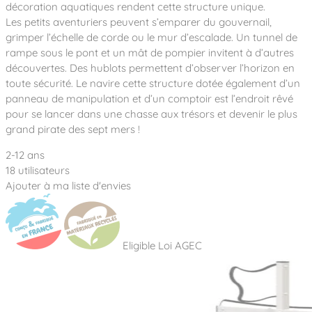
Notre entreprise
décoration aquatiques rendent cette structure unique.
Parcours de santé
Nos univers
Les petits aventuriers peuvent s’emparer du gouvernail,
Notre équipe
Mobilier urbain
Nos clients
Stadium Arena
grimper l’échelle de corde ou le mur d’escalade. Un tunnel de
Accessoires ludiques
Nous rejoindre
Street workout
rampe sous le pont et un mât de pompier invitent à d’autres
Collectivités
Notre expertise
découvertes. Des hublots permettent d’observer l’horizon en
Surfpark
Établissements scolaires
toute sécurité. Le navire cette structure dotée également d’un
Équipements sportifs
Des aires intergénérationnelles de convivial
Réalisations
panneau de manipulation et d’un comptoir est l’endroit rêvé
Architectes, Paysagistes-concepteurs
Des aires de jeux pour tous les enfants
pour se lancer dans une chasse aux trésors et devenir le plus
Camping et résidences de vacances
grand pirate des sept mers !
Contact
L’éco-conception de nos jeux
2-12 ans
La végétalisation des cours d’école
Les questions fréquentes
18 utilisateurs
Nos matériaux
Ajouter à ma liste d'envies
Nos fonctions ludiques & sportives
Catalogues
Nos sols amortissants
Eligible Loi AGEC