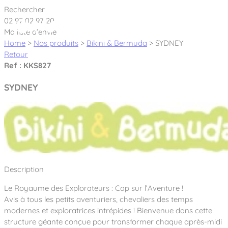
Cookies management panel
Rechercher
02 97 02 97 20
Ma liste d’envie
Home
>
Nos produits
>
Bikini & Bermuda
>
SYDNEY
Retour
Ref : KKS827
Créateur et fabricant d’aires de jeux &
SYDNEY
équipements sportifs
Nos dernières actualités
À propos
Nos engagements
Description
Aires de jeux Bikini & Bermuda®
Notre partenariat avec l’association Rêves de clown
Le Royaume des Explorateurs : Cap sur l’Aventure !
Tous nos jeux
Sport & Fitness Sport&Co®
Nos Garanties
Avis à tous les petits aventuriers, chevaliers des temps
Jeux inclusifs
modernes et exploratrices intrépides ! Bienvenue dans cette
Notre concept
Agrès fitness
structure géante conçue pour transformer chaque après-midi
Mobilier & accessoires
Jeux recyclés