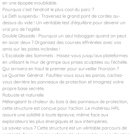
Notre entreprise
en une épopée inoubliable.
Parcours de santé
Nos univers
Pourquoi c’est l’endroit le plus cool du parc ?
Notre équipe
Mobilier urbain
Nos clients
Stadium Arena
Le Défi suspendu : Traversez le grand pont de cordes au-
Accessoires ludiques
Nous rejoindre
Street workout
dessus du vide ! Un véritable test d’équilibre pour devenir un
Collectivités
Notre expertise
vrai pro de l’agilité.
Surfpark
Établissements scolaires
Double Glissade : Pourquoi un seul toboggan quand on peut
Équipements sportifs
Des aires intergénérationnelles de convivial
Réalisations
en avoir deux ? Organisez des courses effrénées avec vos
Architectes, Paysagistes-concepteurs
Des aires de jeux pour tous les enfants
amis sur les pistes inclinées !
Camping et résidences de vacances
L’Escalade des Sommets : Hissez-vous jusqu’aux plateformes
Contact
L’éco-conception de nos jeux
en utilisant le mur de grimpe aux prises sculptées ou l’échelle.
La végétalisation des cours d’école
Qui arrivera en haut le premier pour surveiller l’horizon ?
Les questions fréquentes
Le Quartier Général : Faufilez-vous sous les parois, cachez-
Nos matériaux
vous derrière les panneaux de protection et imaginez votre
Nos fonctions ludiques & sportives
Catalogues
propre base secrète.
Nos sols amortissants
Robuste et naturelle
Mélangeant la chaleur du bois à des panneaux de protection,
cette structure est conçue pour l’action. Le matériau HPL
assure une solidité à toute épreuve, même face aux
explorateurs les plus énergiques et aux intempéries.
Le saviez-vous ? Cette structure est un véritable parcours de