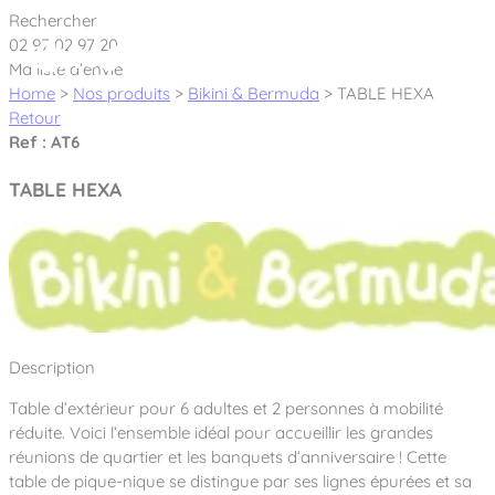
Cookies management panel
Rechercher
02 97 02 97 20
Ma liste d’envie
Home
>
Nos produits
>
Bikini & Bermuda
>
TABLE HEXA
Retour
Ref : AT6
Créateur et fabricant d’aires de jeux &
TABLE HEXA
équipements sportifs
Nos dernières actualités
À propos
Nos engagements
Description
Aires de jeux Bikini & Bermuda®
Notre partenariat avec l’association Rêves de clown
Table d’extérieur pour 6 adultes et 2 personnes à mobilité
Tous nos jeux
Sport & Fitness Sport&Co®
Nos Garanties
réduite. Voici l’ensemble idéal pour accueillir les grandes
Jeux inclusifs
réunions de quartier et les banquets d’anniversaire ! Cette
Notre concept
Agrès fitness
table de pique-nique se distingue par ses lignes épurées et sa
Mobilier & accessoires
Jeux recyclés