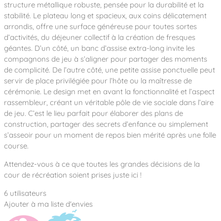
Notre entreprise
structure métallique robuste, pensée pour la durabilité et la
Parcours de santé
Nos univers
stabilité. Le plateau long et spacieux, aux coins délicatement
Notre équipe
Mobilier urbain
Nos clients
Stadium Arena
arrondis, offre une surface généreuse pour toutes sortes
Accessoires ludiques
Nous rejoindre
Street workout
d’activités, du déjeuner collectif à la création de fresques
Collectivités
Notre expertise
géantes. D’un côté, un banc d’assise extra-long invite les
Surfpark
Établissements scolaires
compagnons de jeu à s’aligner pour partager des moments
Équipements sportifs
Des aires intergénérationnelles de convivial
Réalisations
de complicité. De l’autre côté, une petite assise ponctuelle peut
Architectes, Paysagistes-concepteurs
Des aires de jeux pour tous les enfants
servir de place privilégiée pour l’hôte ou la maîtresse de
Camping et résidences de vacances
cérémonie. Le design met en avant la fonctionnalité et l’aspect
Contact
L’éco-conception de nos jeux
rassembleur, créant un véritable pôle de vie sociale dans l’aire
La végétalisation des cours d’école
de jeu. C’est le lieu parfait pour élaborer des plans de
Les questions fréquentes
construction, partager des secrets d’enfance ou simplement
Nos matériaux
s’asseoir pour un moment de repos bien mérité après une folle
Nos fonctions ludiques & sportives
Catalogues
course.
Nos sols amortissants
Attendez-vous à ce que toutes les grandes décisions de la
cour de récréation soient prises juste ici !
6 utilisateurs
Ajouter à ma liste d'envies