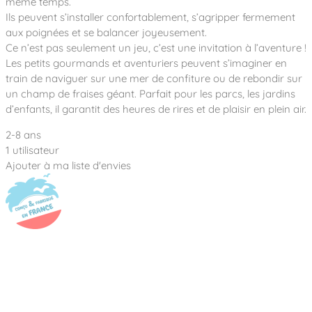
même temps.
Notre entreprise
Parcours de santé
Nos univers
Ils peuvent s’installer confortablement, s’agripper fermement
Notre équipe
Mobilier urbain
Nos clients
Stadium Arena
aux poignées et se balancer joyeusement.
Accessoires ludiques
Nous rejoindre
Ce n’est pas seulement un jeu, c’est une invitation à l’aventure !
Street workout
Collectivités
Notre expertise
Les petits gourmands et aventuriers peuvent s’imaginer en
Surfpark
train de naviguer sur une mer de confiture ou de rebondir sur
Établissements scolaires
Équipements sportifs
Des aires intergénérationnelles de convivial
un champ de fraises géant. Parfait pour les parcs, les jardins
Réalisations
Architectes, Paysagistes-concepteurs
d’enfants, il garantit des heures de rires et de plaisir en plein air.
Des aires de jeux pour tous les enfants
Camping et résidences de vacances
Contact
L’éco-conception de nos jeux
2-8 ans
1 utilisateur
La végétalisation des cours d’école
Ajouter à ma liste d'envies
Les questions fréquentes
Nos matériaux
Nos fonctions ludiques & sportives
Catalogues
Nos sols amortissants