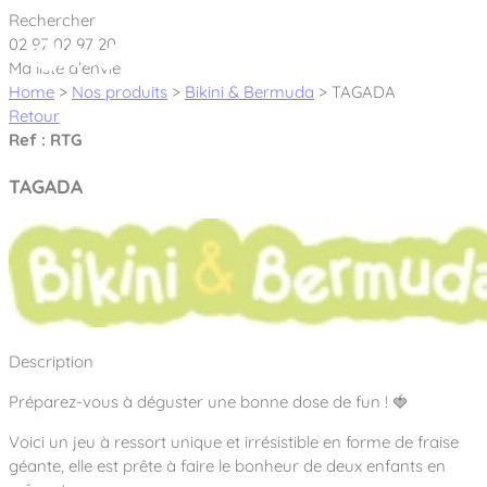
Cookies management panel
Rechercher
02 97 02 97 20
Ma liste d’envie
Home
>
Nos produits
>
Bikini & Bermuda
>
TAGADA
Retour
Ref : RTG
Créateur et fabricant d’aires de jeux &
TAGADA
équipements sportifs
Nos dernières actualités
À propos
Nos engagements
Description
Aires de jeux Bikini & Bermuda®
Notre partenariat avec l’association Rêves de clown
Préparez-vous à déguster une bonne dose de fun ! 🍓
Tous nos jeux
Sport & Fitness Sport&Co®
Nos Garanties
Voici un jeu à ressort unique et irrésistible en forme de fraise
Jeux inclusifs
Notre concept
géante, elle est prête à faire le bonheur de deux enfants en
Agrès fitness
Mobilier & accessoires
Jeux recyclés