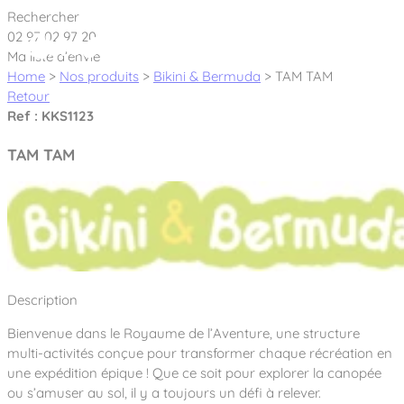
Cookies management panel
Rechercher
02 97 02 97 20
Ma liste d’envie
Home
>
Nos produits
>
Bikini & Bermuda
>
TAM TAM
Retour
Ref : KKS1123
Créateur et fabricant d’aires de jeux &
TAM TAM
équipements sportifs
Nos dernières actualités
À propos
Nos engagements
Description
Aires de jeux Bikini & Bermuda®
Notre partenariat avec l’association Rêves de clown
Bienvenue dans le Royaume de l’Aventure, une structure
Tous nos jeux
Sport & Fitness Sport&Co®
Nos Garanties
multi-activités conçue pour transformer chaque récréation en
Jeux inclusifs
une expédition épique ! Que ce soit pour explorer la canopée
Notre concept
Agrès fitness
ou s’amuser au sol, il y a toujours un défi à relever.
Mobilier & accessoires
Jeux recyclés