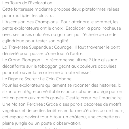
Notre entreprise
Les Tours de l’Exploration
Parcours de santé
Nos univers
Cette forteresse moderne propose deux plateformes reliées
Notre équipe
Mobilier urbain
Nos clients
Stadium Arena
pour multiplier les plaisirs :
Accessoires ludiques
Nous rejoindre
Street workout
L’Ascension des Champions : Pour atteindre le sommet, les
Collectivités
Notre expertise
petits explorateurs ont le choix ! Escalader la paroi rocheuse
Surfpark
Établissements scolaires
avec ses prises colorées ou grimper par l’échelle de corde
Équipements sportifs
Des aires intergénérationnelles de convivial
Réalisations
cylindrique pour tester son agilité.
Architectes, Paysagistes-concepteurs
Des aires de jeux pour tous les enfants
La Traversée Suspendue : Courage ! Il faut traverser le pont
Camping et résidences de vacances
dénivelé pour passer d’une tour à l’autre.
Contact
L’éco-conception de nos jeux
Le Grand Plongeon : La récompense ultime ? Une glissade
La végétalisation des cours d’école
décoiffante sur le toboggan géant aux couleurs acidulées
Les questions fréquentes
pour retrouver la terre ferme à toute vitesse !
Nos matériaux
Le Repaire Secret : Le Coin Cabane
Nos fonctions ludiques & sportives
Catalogues
Pour les explorateurs qui aiment se raconter des histoires, la
Nos sols amortissants
structure intègre un véritable espace cabane protégé par un
toit en pente aux motifs gravés. C’est le cœur de l’imaginaire :
Une Maison Perchée : Grâce à ses parois décorées de motifs
végétaux et de petites fenêtres en forme d’étoiles ou de fleurs,
cet espace devient tour à tour un château, une cachette en
pleine jungle ou un poste d’observation.