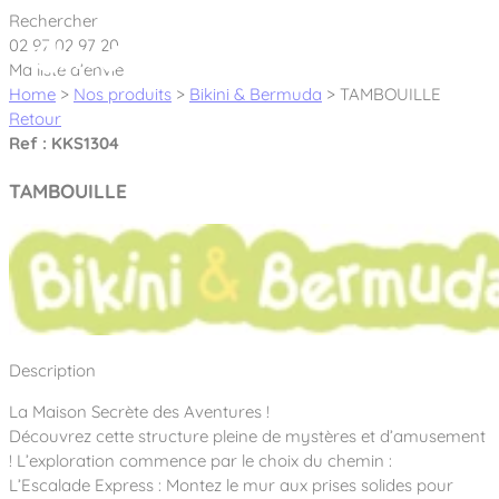
Cookies management panel
Rechercher
02 97 02 97 20
Ma liste d’envie
Home
>
Nos produits
>
Bikini & Bermuda
>
TAMBOUILLE
Retour
Ref : KKS1304
Créateur et fabricant d’aires de jeux &
TAMBOUILLE
équipements sportifs
Nos dernières actualités
À propos
Nos engagements
Description
Aires de jeux Bikini & Bermuda®
Notre partenariat avec l’association Rêves de clown
La Maison Secrète des Aventures !
Tous nos jeux
Sport & Fitness Sport&Co®
Nos Garanties
Découvrez cette structure pleine de mystères et d’amusement
Jeux inclusifs
! L’exploration commence par le choix du chemin :
Notre concept
Agrès fitness
L’Escalade Express : Montez le mur aux prises solides pour
Mobilier & accessoires
Jeux recyclés