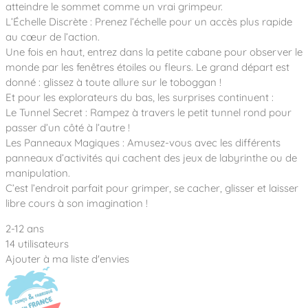
Notre entreprise
atteindre le sommet comme un vrai grimpeur.
Parcours de santé
Nos univers
L’Échelle Discrète : Prenez l’échelle pour un accès plus rapide
Notre équipe
Mobilier urbain
Nos clients
Stadium Arena
au cœur de l’action.
Accessoires ludiques
Nous rejoindre
Street workout
Une fois en haut, entrez dans la petite cabane pour observer le
Collectivités
Notre expertise
monde par les fenêtres étoiles ou fleurs. Le grand départ est
Surfpark
Établissements scolaires
donné : glissez à toute allure sur le toboggan !
Équipements sportifs
Des aires intergénérationnelles de convivial
Réalisations
Et pour les explorateurs du bas, les surprises continuent :
Architectes, Paysagistes-concepteurs
Des aires de jeux pour tous les enfants
Le Tunnel Secret : Rampez à travers le petit tunnel rond pour
Camping et résidences de vacances
passer d’un côté à l’autre !
Contact
L’éco-conception de nos jeux
Les Panneaux Magiques : Amusez-vous avec les différents
La végétalisation des cours d’école
panneaux d’activités qui cachent des jeux de labyrinthe ou de
Les questions fréquentes
manipulation.
Nos matériaux
C’est l’endroit parfait pour grimper, se cacher, glisser et laisser
Nos fonctions ludiques & sportives
Catalogues
libre cours à son imagination !
Nos sols amortissants
2-12 ans
14 utilisateurs
Ajouter à ma liste d'envies