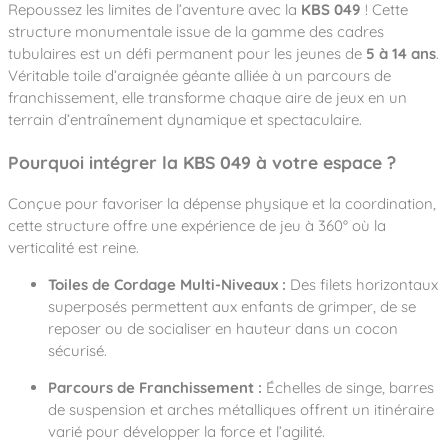
Notre entreprise
Repoussez les limites de l’aventure avec la
KBS 049
! Cette
Parcours de santé
Nos univers
structure monumentale issue de la gamme des cadres
Notre équipe
Mobilier urbain
Nos clients
Stadium Arena
tubulaires est un défi permanent pour les jeunes de
5 à 14 ans
.
Accessoires ludiques
Nous rejoindre
Street workout
Véritable toile d’araignée géante alliée à un parcours de
Collectivités
Notre expertise
franchissement, elle transforme chaque aire de jeux en un
Surfpark
Établissements scolaires
terrain d’entraînement dynamique et spectaculaire.
Équipements sportifs
Des aires intergénérationnelles de convivial
Réalisations
Architectes, Paysagistes-concepteurs
Pourquoi intégrer la KBS 049 à votre espace ?
Des aires de jeux pour tous les enfants
Camping et résidences de vacances
Contact
L’éco-conception de nos jeux
Conçue pour favoriser la dépense physique et la coordination,
La végétalisation des cours d’école
cette structure offre une expérience de jeu à 360° où la
Les questions fréquentes
verticalité est reine.
Nos matériaux
Nos fonctions ludiques & sportives
Toiles de Cordage Multi-Niveaux :
Des filets horizontaux
Catalogues
superposés permettent aux enfants de grimper, de se
Nos sols amortissants
reposer ou de socialiser en hauteur dans un cocon
sécurisé.
Parcours de Franchissement :
Échelles de singe, barres
de suspension et arches métalliques offrent un itinéraire
varié pour développer la force et l’agilité.