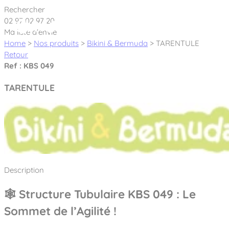
Cookies management panel
Rechercher
02 97 02 97 20
Ma liste d’envie
Home
>
Nos produits
>
Bikini & Bermuda
>
TARENTULE
Retour
Ref : KBS 049
Créateur et fabricant d’aires de jeux &
TARENTULE
équipements sportifs
Nos dernières actualités
À propos
Nos engagements
Description
Aires de jeux Bikini & Bermuda®
Notre partenariat avec l’association Rêves de clown
🕸️ Structure Tubulaire KBS 049 : Le
Tous nos jeux
Sport & Fitness Sport&Co®
Nos Garanties
Sommet de l’Agilité !
Jeux inclusifs
Notre concept
Agrès fitness
Mobilier & accessoires
Jeux recyclés