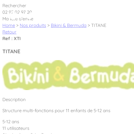
Cookies management panel
Rechercher
02 97 02 97 20
Ma liste d’envie
Home
>
Nos produits
>
Bikini & Bermuda
>
TITANE
Retour
Ref : XTI
Créateur et fabricant d’aires de jeux &
TITANE
équipements sportifs
Nos dernières actualités
À propos
Nos engagements
Description
Aires de jeux Bikini & Bermuda®
Notre partenariat avec l’association Rêves de clown
Structure multi-fonctions pour 11 enfants de 5-12 ans
Tous nos jeux
Sport & Fitness Sport&Co®
Nos Garanties
5-12 ans
Jeux inclusifs
Notre concept
11 utilisateurs
Agrès fitness
Mobilier & accessoires
Jeux recyclés