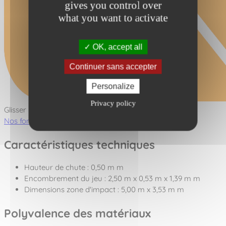
gives you control over
what you want to activate
OK, accept all
Continuer sans accepter
Personalize
Privacy policy
Glisser - Toboggan
Nos fonctions ludiques
Caractéristiques techniques
Hauteur de chute : 0,50 m m
Encombrement du jeu : 2,50 m x 0,53 m x 1,39 m m
Dimensions zone d'impact : 5,00 m x 3,53 m m
Polyvalence des matériaux