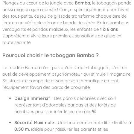
Notre entreprise
Plongez au cœur de la jungle avec
Bamba
, le toboggan panda
Parcours de santé
Nos univers
aussi mignon que robuste ! Conçu spécifiquement pour l’éveil
Notre équipe
Mobilier urbain
Nos clients
Stadium Arena
des tout-petits, ce jeu de glissade transforme chaque aire de
Accessoires ludiques
Nous rejoindre
Street workout
jeux en un véritable décor de bande dessinée. Entre bambous
Collectivités
Notre expertise
verdoyants et pandas malicieux, les enfants de
1 à 6 ans
Surfpark
Établissements scolaires
s’apprêtent à vivre leurs premières sensations de glisse en
Équipements sportifs
Des aires intergénérationnelles de convivial
Réalisations
toute sécurité.
Architectes, Paysagistes-concepteurs
Des aires de jeux pour tous les enfants
Camping et résidences de vacances
Pourquoi choisir le toboggan Bamba ?
Contact
L’éco-conception de nos jeux
La végétalisation des cours d’école
Le modèle Bamba n’est pas qu’un simple toboggan ; c’est un
Les questions fréquentes
outil de développement psychomoteur qui stimule l’imaginaire.
Nos matériaux
Sa structure compacte et son design thématique en font
Nos fonctions ludiques & sportives
Catalogues
l’équipement favori des parcs de proximité.
Nos sols amortissants
Design Immersif :
Des parois décorées avec soin
représentant d’adorables pandas et des forêts de
bambous pour stimuler le jeu de rôle. 🐼
Sécurité Maximale :
Une hauteur de chute libre limitée à
0,50 m
, idéale pour rassurer les parents et les