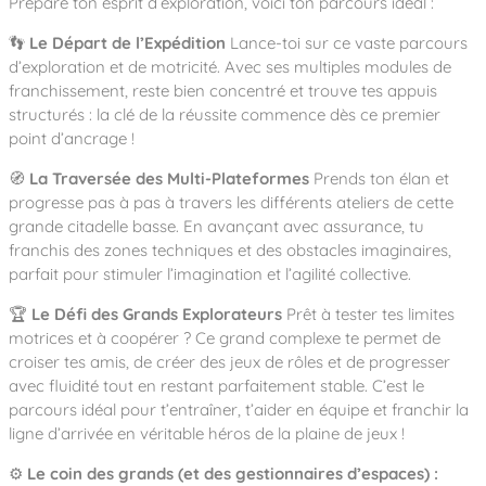
Prépare ton esprit d’exploration, voici ton parcours idéal :
Notre entreprise
Parcours de santé
Nos univers
Notre équipe
Mobilier urbain
Nos clients
👣
Le Départ de l’Expédition
Lance-toi sur ce vaste parcours
Stadium Arena
d’exploration et de motricité. Avec ses multiples modules de
Accessoires ludiques
Nous rejoindre
Street workout
Collectivités
franchissement, reste bien concentré et trouve tes appuis
Notre expertise
Surfpark
structurés : la clé de la réussite commence dès ce premier
Établissements scolaires
point d’ancrage !
Équipements sportifs
Des aires intergénérationnelles de convivial
Réalisations
Architectes, Paysagistes-concepteurs
Des aires de jeux pour tous les enfants
🧭
La Traversée des Multi-Plateformes
Prends ton élan et
Camping et résidences de vacances
progresse pas à pas à travers les différents ateliers de cette
Contact
L’éco-conception de nos jeux
grande citadelle basse. En avançant avec assurance, tu
La végétalisation des cours d’école
franchis des zones techniques et des obstacles imaginaires,
Les questions fréquentes
parfait pour stimuler l’imagination et l’agilité collective.
Nos matériaux
Nos fonctions ludiques & sportives
Catalogues
🏆
Le Défi des Grands Explorateurs
Prêt à tester tes limites
motrices et à coopérer ? Ce grand complexe te permet de
Nos sols amortissants
croiser tes amis, de créer des jeux de rôles et de progresser
avec fluidité tout en restant parfaitement stable. C’est le
parcours idéal pour t’entraîner, t’aider en équipe et franchir la
ligne d’arrivée en véritable héros de la plaine de jeux !
⚙️
Le coin des grands (et des gestionnaires d’espaces) :