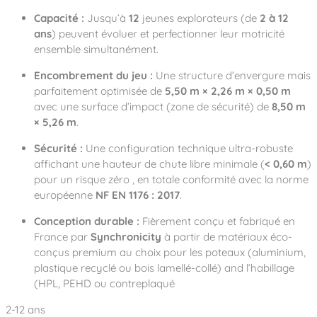
Capacité :
Jusqu’à
12
jeunes explorateurs
(de
2 à 12
ans
)
peuvent évoluer et perfectionner leur motricité
ensemble simultanément.
Encombrement du jeu :
Une structure d’envergure mais
parfaitement optimisée de
5,50 m × 2,26 m × 0,50 m
avec une surface d’impact (zone de sécurité) de
8,50 m
× 5,26 m
.
Sécurité :
Une configuration technique ultra-robuste
affichant une hauteur de chute libre minimale (
< 0,60 m
)
pour un risque zéro
, en totale conformité avec la norme
européenne
NF EN 1176 : 2017
.
Conception durable :
Fièrement conçu et fabriqué en
France par
Synchronicity
à partir de matériaux éco-
conçus premium au choix pour les poteaux (aluminium,
plastique recyclé ou bois lamellé-collé)
and l’habillage
(HPL, PEHD ou contreplaqué
2-12 ans