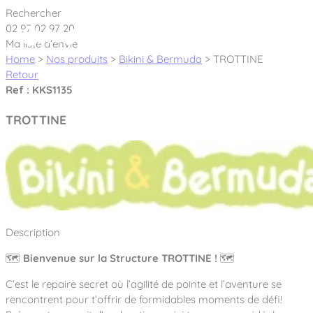
Cookies management panel
Rechercher
02 97 02 97 20
Ma liste d’envie
Home
>
Nos produits
>
Bikini & Bermuda
>
TROTTINE
Retour
Ref : KKS1135
Créateur et fabricant d’aires de jeux &
TROTTINE
équipements sportifs
Nos dernières actualités
À propos
Nos engagements
Description
Aires de jeux Bikini & Bermuda®
Notre partenariat avec l’association Rêves de clown
🗺️
Bienvenue sur la Structure TROTTINE !
🗺️
Tous nos jeux
Sport & Fitness Sport&Co®
Nos Garanties
C’est le repaire secret où l’agilité de pointe et l’aventure se
Jeux inclusifs
Notre concept
rencontrent pour t’offrir de formidables moments de défi
!
Agrès fitness
Mobilier & accessoires
Jeux recyclés