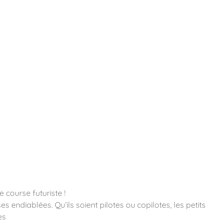
essoires
Contact
Catalogues
 course futuriste !
 endiablées. Qu’ils soient pilotes ou copilotes, les petits
es