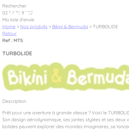
Cookies management panel
Rechercher
02 97 02 97 20
À pro
Ma liste d’envie
Home
>
Nos produits
>
Bikini & Bermuda
>
TURBOLIDE
Retour
Ref : MTS
TURBOLIDE
Créateur et fabricant d’aires de jeux & é
Nos dernières actualités
À propos
Nos engagements
Aires de jeux Bikini & Bermuda®
Description
Notre partenariat avec l’association Rêves de clown
Tous nos jeux
Sport & Fitness Sport&Co®
Prêt pour une aventure à grande vitesse ? Voici le TURBOLID
Nos Garanties
Jeux inclusifs
Son design aérodynamique, ses jantes stylées et ses deux volan
Notre concept
Agrès fitness
Mobilier & accessoires
bolides peuvent explorer des mondes imaginaires, se lancer
Jeux recyclés