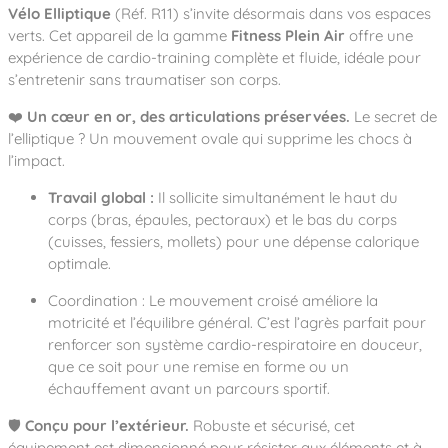
Notre entreprise
Parcours de santé
Vélo Elliptique
(Réf. R11) s’invite désormais dans vos espaces
Nos univers
Notre équipe
Mobilier urbain
verts. Cet appareil de la gamme
Fitness Plein Air
offre une
Nos clients
Stadium Arena
expérience de cardio-training complète et fluide, idéale pour
Accessoires ludiques
Nous rejoindre
Street workout
s’entretenir sans traumatiser son corps.
Collectivités
Notre expertise
Surfpark
Établissements scolaires
❤️
Un cœur en or, des articulations préservées.
Le secret de
Équipements sportifs
Des aires intergénérationnelles de convivial
Réalisations
l’elliptique ? Un mouvement ovale qui supprime les chocs à
Architectes, Paysagistes-concepteurs
l’impact.
Des aires de jeux pour tous les enfants
Camping et résidences de vacances
Contact
L’éco-conception de nos jeux
Travail global :
Il sollicite simultanément le haut du
corps (bras, épaules, pectoraux) et le bas du corps
La végétalisation des cours d’école
Les questions fréquentes
(cuisses, fessiers, mollets) pour une dépense calorique
Nos matériaux
optimale.
Nos fonctions ludiques & sportives
Catalogues
Coordination : Le mouvement croisé améliore la
Nos sols amortissants
motricité et l’équilibre général. C’est l’agrès parfait pour
renforcer son système cardio-respiratoire en douceur,
que ce soit pour une remise en forme ou un
échauffement avant un parcours sportif.
🛡️
Conçu pour l’extérieur.
Robuste et sécurisé, cet
équipement est dimensionné pour résister aux éléments et à