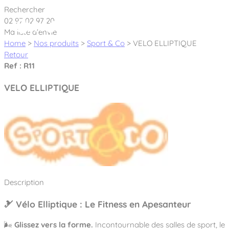
Cookies management panel
Rechercher
02 97 02 97 20
Ma liste d’envie
Home
>
Nos produits
>
Sport & Co
>
VELO ELLIPTIQUE
Retour
Ref : R11
Créateur et fabricant d’aires de jeux &
VELO ELLIPTIQUE
équipements sportifs
Nos dernières actualités
À propos
Nos engagements
Aires de jeux Bikini & Bermuda®
Description
Notre partenariat avec l’association Rêves de clown
Tous nos jeux
Sport & Fitness Sport&Co®
Nos Garanties
🎿 Vélo Elliptique : Le Fitness en Apesanteur
Jeux inclusifs
Notre concept
Agrès fitness
Mobilier & accessoires
🌬️
Glissez vers la forme.
Incontournable des salles de sport, le
Jeux recyclés