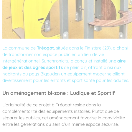
Notre entreprise
Parcours de santé
Nos univers
Notre équipe
Mobilier urbain
Nos clients
Stadium Arena
Accessoires ludiques
Nous rejoindre
Street workout
Collectivités
Notre expertise
Surfpark
Établissements scolaires
Équipements sportifs
Des aires intergénérationnelles de convivial
Réalisations
Architectes, Paysagistes-concepteurs
La commune de
Tréogat
, située dans le Finistère (29), a choisi
Des aires de jeux pour tous les enfants
Camping et résidences de vacances
de transformer son espace public en un lieu de vie
Contact
L’éco-conception de nos jeux
intergénérationnel. Synchronicity a conçu et installé une
aire
La végétalisation des cours d’école
de jeux et des agrès sportifs
de plein air, offrant ainsi aux
Les questions fréquentes
habitants du pays Bigouden un équipement moderne alliant
Nos matériaux
divertissement pour les enfants et sport santé pour les adultes.
Nos fonctions ludiques & sportives
Catalogues
Un aménagement bi-zone : Ludique et Sportif
Nos sols amortissants
L’originalité de ce projet à Tréogat réside dans la
complémentarité des équipements installés. Plutôt que de
séparer les publics, cet aménagement favorise la convivialité
entre les générations au sein d’un même espace sécurisé.