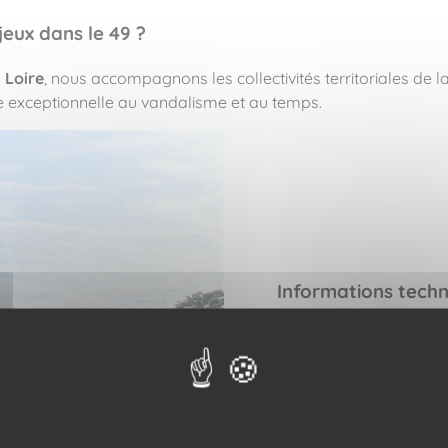
jeux dans le 49 ?
 Loire
, nous accompagnons les collectivités territoriales de 
ce exceptionnelle au vandalisme et au temps.
Informations tech
Univers
: Champi
Couleur
: Natura
Référence du jeu
Matériaux
: Pote