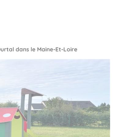
pos
Aires de jeux
Sports & Fitness
Mobilier & acc
rtal dans le Maine-Et-Loire
quipements sportifs