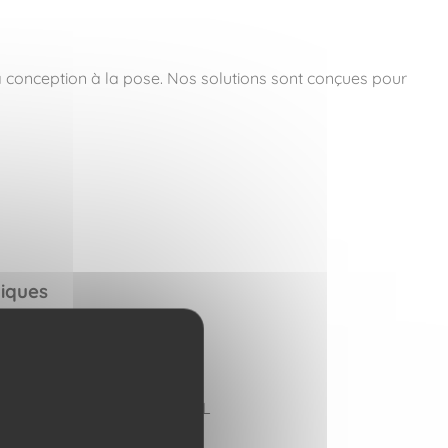
la conception à la pose. Nos solutions sont conçues pour
niques
:
KKS 1177 DYNAMITE
aux Recyclés / Habillage HPL