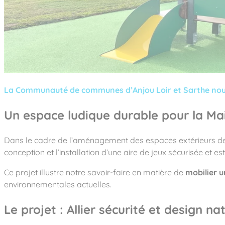
Notre entreprise
Parcours de santé
Nos univers
Notre équipe
Mobilier urbain
Nos clients
Stadium Arena
Accessoires ludiques
Nous rejoindre
Street workout
Collectivités
Notre expertise
Surfpark
Établissements scolaires
Équipements sportifs
Des aires intergénérationnelles de convivial
Réalisations
Architectes, Paysagistes-concepteurs
Des aires de jeux pour tous les enfants
Camping et résidences de vacances
La Communauté de communes d’Anjou Loir et Sarthe nous a 
Contact
L’éco-conception de nos jeux
Un espace ludique durable pour la Ma
La végétalisation des cours d’école
Les questions fréquentes
Nos matériaux
Dans le cadre de l’aménagement des espaces extérieurs d
Nos fonctions ludiques & sportives
Catalogues
conception et l’installation d’une aire de jeux sécurisée et es
Nos sols amortissants
Ce projet illustre notre savoir-faire en matière de
mobilier u
environnementales actuelles.
Le projet : Allier sécurité et design na