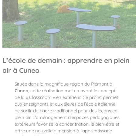
Notre entreprise
Parcours de santé
Nos univers
Notre équipe
Mobilier urbain
Nos clients
Stadium Arena
Accessoires ludiques
Nous rejoindre
Street workout
Collectivités
Notre expertise
Surfpark
Établissements scolaires
Équipements sportifs
Des aires intergénérationnelles de convivial
Réalisations
Architectes, Paysagistes-concepteurs
Des aires de jeux pour tous les enfants
Camping et résidences de vacances
Contact
L’école de demain : apprendre en plein
L’éco-conception de nos jeux
La végétalisation des cours d’école
air à Cuneo
Les questions fréquentes
Nos matériaux
Située dans la magnifique région du Piémont à
Nos fonctions ludiques & sportives
Catalogues
Cuneo
, cette réalisation met en avant le concept
Nos sols amortissants
de la « Classroom » en extérieur. Ce projet permet
aux enseignants et aux élèves de l’école italienne
de sortir du cadre traditionnel pour des leçons en
plein air. L’aménagement d’espaces pédagogiques
extérieurs favorise la concentration, le bien-être et
offre une nouvelle dimension à l’apprentissage