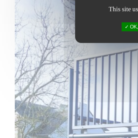
This site u
OK, 