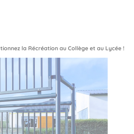
pos
Aires de jeux
Sports & Fitness
Mobilier & acc
tionnez la Récréation au Collège et au Lycée !
quipements sportifs