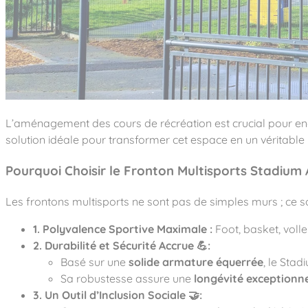
Notre entreprise
Parcours de santé
Nos univers
Notre équipe
Mobilier urbain
Nos clients
Stadium Arena
Accessoires ludiques
Nous rejoindre
Street workout
Collectivités
Notre expertise
Surfpark
Établissements scolaires
Équipements sportifs
Des aires intergénérationnelles de convivial
Réalisations
Architectes, Paysagistes-concepteurs
Des aires de jeux pour tous les enfants
Camping et résidences de vacances
L’aménagement des cours de récréation est crucial pour enco
Contact
L’éco-conception de nos jeux
solution idéale pour transformer cet espace en un véritable li
La végétalisation des cours d’école
Les questions fréquentes
Pourquoi Choisir le Fronton Multisports Stadium
Nos matériaux
Nos fonctions ludiques & sportives
Catalogues
Les frontons multisports ne sont pas de simples murs ; ce 
Nos sols amortissants
1. Polyvalence Sportive Maximale :
Foot, basket, volle
2. Durabilité et Sécurité Accrue 💪:
Basé sur une
solide armature équerrée
, le Stad
Sa robustesse assure une
longévité exceptionne
3. Un Outil d’Inclusion Sociale 🤝: