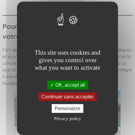
Nos matériaux
Pourquoi choisir Synchronicity pour
votre aire de Street Workout ?
Fort de notre expérience en aménagement d’espaces ludiques
This site uses cookies and
et sportifs en France, nous accompagnons les décideurs de la
gives you control over
conception à la pose du
sol amortissant
. Nous veillons à ce
what you want to activate
que chaque projet de Street Workout soit parfaitement intégré
à son environnement paysager, tout en respectant les
budgets des communes.
OK, accept all
Continuer sans accepter
Personalize
Privacy policy