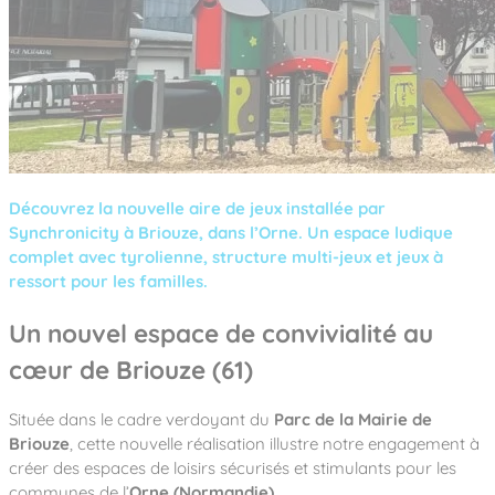
Notre entreprise
Parcours de santé
Nos univers
Notre équipe
Mobilier urbain
Nos clients
Stadium Arena
Accessoires ludiques
Nous rejoindre
Street workout
Collectivités
Notre expertise
Surfpark
Établissements scolaires
Équipements sportifs
Des aires intergénérationnelles de convivial
Réalisations
Architectes, Paysagistes-concepteurs
Des aires de jeux pour tous les enfants
Camping et résidences de vacances
Contact
Découvrez la nouvelle aire de jeux installée par
L’éco-conception de nos jeux
Synchronicity à Briouze, dans l’Orne. Un espace ludique
La végétalisation des cours d’école
complet avec tyrolienne, structure multi-jeux et jeux à
Les questions fréquentes
Nos matériaux
ressort pour les familles.
Nos fonctions ludiques & sportives
Catalogues
Un nouvel espace de convivialité au
Nos sols amortissants
cœur de Briouze (61)
Située dans le cadre verdoyant du
Parc de la Mairie de
Briouze
, cette nouvelle réalisation illustre notre engagement à
créer des espaces de loisirs sécurisés et stimulants pour les
communes de l’
Orne (Normandie)
.